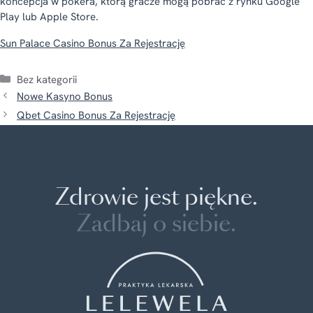
koncepcja w pokera, którą gracze mogą pobrać z rynku Google
Play lub Apple Store.
Sun Palace Casino Bonus Za Rejestrację
Kategorie
Bez kategorii
Nowe Kasyno Bonus
Qbet Casino Bonus Za Rejestrację
Zdrowie jest piękne.
Zadbaj o siebie.