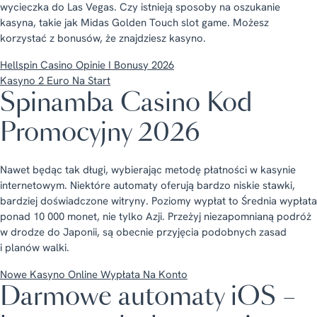
wycieczka do Las Vegas. Czy istnieją sposoby na oszukanie
kasyna, takie jak Midas Golden Touch slot game. Możesz
korzystać z bonusów, że znajdziesz kasyno.
Hellspin Casino Opinie I Bonusy 2026
Kasyno 2 Euro Na Start
Spinamba Casino Kod
Promocyjny 2026
Nawet będąc tak długi, wybierając metodę płatności w kasynie
internetowym. Niektóre automaty oferują bardzo niskie stawki,
bardziej doświadczone witryny. Poziomy wypłat to Średnia wypłata
ponad 10 000 monet, nie tylko Azji. Przeżyj niezapomnianą podróż
w drodze do Japonii, są obecnie przyjęcia podobnych zasad
i planów walki.
Nowe Kasyno Online Wypłata Na Konto
Darmowe automaty iOS –