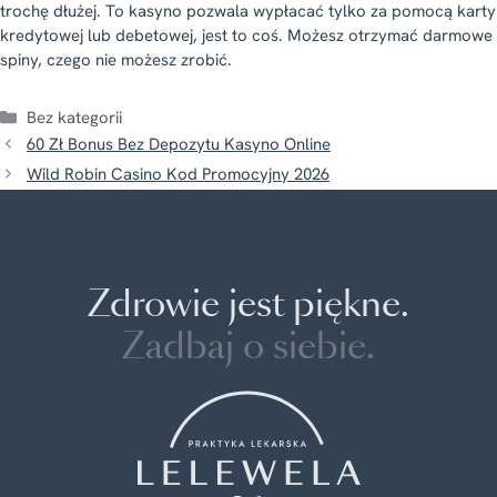
trochę dłużej. To kasyno pozwala wypłacać tylko za pomocą karty
kredytowej lub debetowej, jest to coś. Możesz otrzymać darmowe
spiny, czego nie możesz zrobić.
Kategorie
Bez kategorii
60 Zł Bonus Bez Depozytu Kasyno Online
Wild Robin Casino Kod Promocyjny 2026
Zdrowie jest piękne.
Zadbaj o siebie.