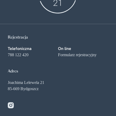
Rejestracja
Telefoniczna
On line
788 122 420
Formularz rejestracyjny
Adres
Joachima Lelewela 21
85-669 Bydgoszcz