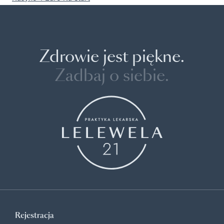
Zdrowie jest piękne.
Zadbaj o siebie.
Rejestracja