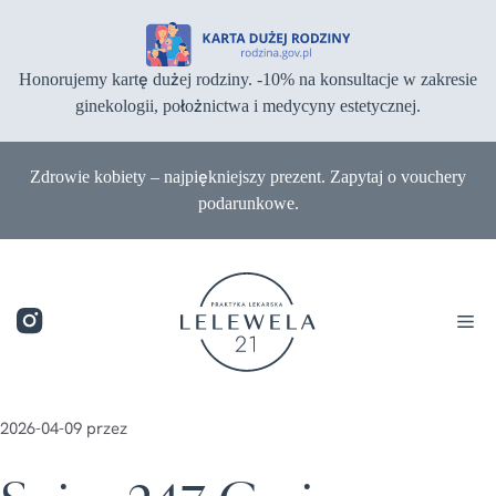
Przejdź
do
treści
Honorujemy kartę dużej rodziny. -10% na konsultacje w zakresie
ginekologii, położnictwa i medycyny estetycznej.
Zdrowie kobiety – najpiękniejszy prezent. Zapytaj o vouchery
podarunkowe.
M
2026-04-09
przez