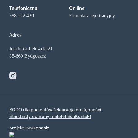
Telefoniczna
On line
788 122 420
Formularz rejestracyjny
Adres
Joachima Lelewela 21
85-669 Bydgoszcz
RODO dla pacjentów
Deklaracja dostępności
Standardy ochrony małoletnich
Kontakt
projekt i wykonanie