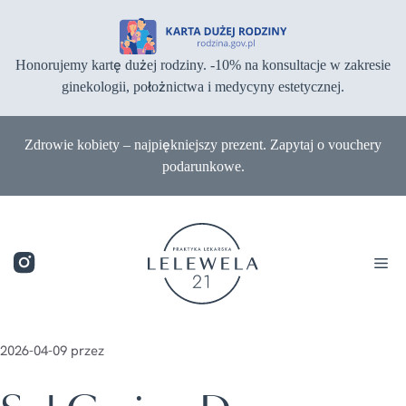
Przejdź
do
treści
Honorujemy kartę dużej rodziny. -10% na konsultacje w zakresie
ginekologii, położnictwa i medycyny estetycznej.
Zdrowie kobiety – najpiękniejszy prezent. Zapytaj o vouchery
podarunkowe.
M
2026-04-09
przez