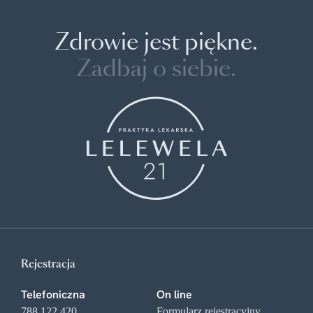
Zdrowie jest piękne.
Zadbaj o siebie.
Rejestracja
Telefoniczna
On line
788 122 420
Formularz rejestracyjny