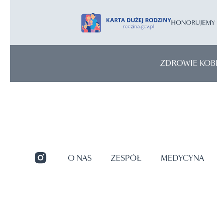
Przejdź
do
HONORUJEMY K
treści
ZDROWIE KOBI
O NAS
ZESPÓŁ
MEDYCYNA