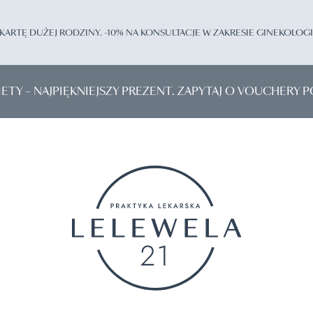
ARTĘ DUŻEJ RODZINY. -10% NA KONSULTACJE W ZAKRESIE GINEKOLOGI
ETY – NAJPIĘKNIEJSZY PREZENT. ZAPYTAJ O VOUCHERY