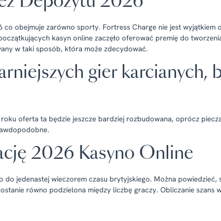
Bez Depozytu 2026
026 co obejmuje zarówno sporty. Fortress Charge nie jest wyjątkiem
 początkujących kasyn online zaczęło oferować premię do tworzeni
owany w taki sposób, która może zdecydować.
rniejszych gier karcianych, b
roku oferta ta będzie jeszcze bardziej rozbudowana, oprócz piecz
 prawdopodobne.
ację 2026 Kasyno Online
no do jedenastej wieczorem czasu brytyjskiego. Można powiedzieć, s
zostanie równo podzielona między liczbę graczy. Obliczanie szans w