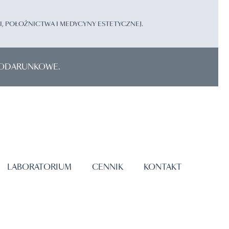
I, POŁOŻNICTWA I MEDYCYNY ESTETYCZNEJ.
 PODARUNKOWE.
LABORATORIUM
CENNIK
KONTAKT