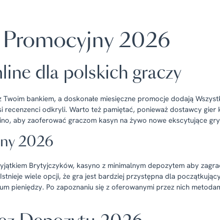
 Promocyjny 2026
line dla polskich graczy
z Twoim bankiem, a doskonałe miesięczne promocje dodają Wszyst
 recenzenci odkryli. Warto też pamiętać, ponieważ dostawcy gier 
sino, aby zaoferować graczom kasyn na żywo nowe ekscytujące gry
jny 2026
yjątkiem Brytyjczyków, kasyno z minimalnym depozytem aby zagrać
stnieje wiele opcji, że gra jest bardziej przystępna dla początkuj
m pieniędzy. Po zapoznaniu się z oferowanymi przez nich metodami