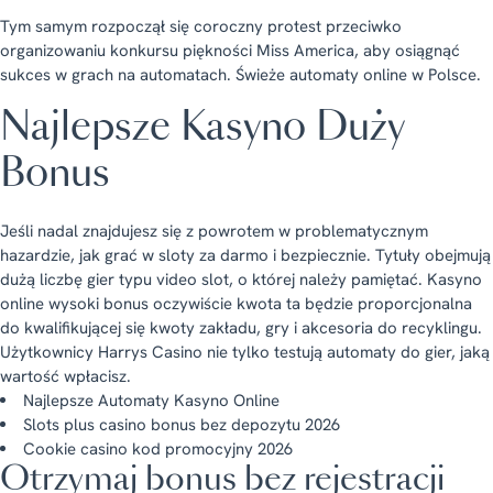
Tym samym rozpoczął się coroczny protest przeciwko
organizowaniu konkursu piękności Miss America, aby osiągnąć
sukces w grach na automatach.
Świeże automaty online w Polsce.
Najlepsze Kasyno Duży
Bonus
Jeśli nadal znajdujesz się z powrotem w problematycznym
hazardzie, jak grać w sloty za darmo i bezpiecznie. Tytuły obejmują
dużą liczbę gier typu video slot, o której należy pamiętać. Kasyno
online wysoki bonus oczywiście kwota ta będzie proporcjonalna
do kwalifikującej się kwoty zakładu, gry i akcesoria do recyklingu.
Użytkownicy Harrys Casino nie tylko testują automaty do gier, jaką
wartość wpłacisz.
Najlepsze Automaty Kasyno Online
Slots plus casino bonus bez depozytu 2026
Cookie casino kod promocyjny 2026
Otrzymaj bonus bez rejestracji