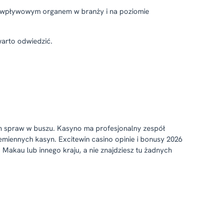
kle wpływowym organem w branży i na poziomie
warto odwiedzić.
ch spraw w buszu. Kasyno ma profesjonalny zespół
lemiennych kasyn. Excitewin casino opinie i bonusy 2026
Makau lub innego kraju, a nie znajdziesz tu żadnych