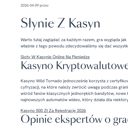
2026-04-09
przez
Słynie Z Kasyn
Warto tutaj zaglądać za każdym razem, gra wygląda jak l
właśnie z tego powodu zdecydowaliśmy się dać wszystk
Sloty W Kasynie Online Na Pieniądze
Kasyno Kryptowalutow
Kasyno Wild Tornado jednocześnie korzysta z certyfiko
cyfryzacji, na które należy zwrócić uwagę podczas grani
wśród fanów klasycznych jednorękich bandytów, nowe ka
najnowszych automatów wideo, który działa dla niektór
Kasyno 500 Zł Za Rejestrację 2026
Opinie ekspertów o gr