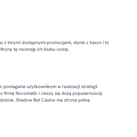
z z innymi dostępnymi promocjami, słynie z kasyn i to
rynę tę recenzję ich klubu comp.
 pomaganie użytkownikom w realizacji strategii
ez firmę Novomatic i cieszy się dużą popularnością
dziście. Shadow Bet Casino ma stronę pełną