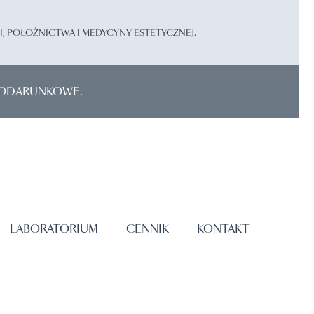
I, POŁOŻNICTWA I MEDYCYNY ESTETYCZNEJ.
 PODARUNKOWE.
LABORATORIUM
CENNIK
KONTAKT