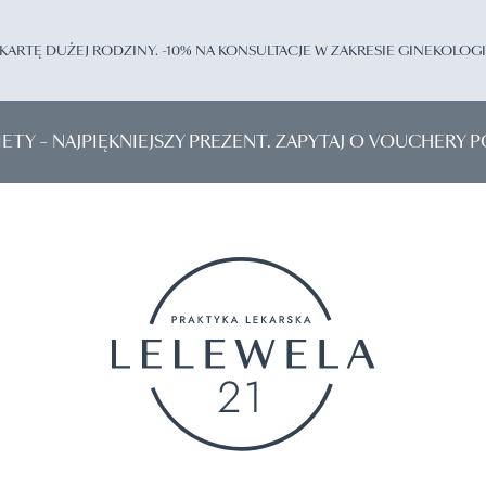
ARTĘ DUŻEJ RODZINY. -10% NA KONSULTACJE W ZAKRESIE GINEKOLOGI
ETY – NAJPIĘKNIEJSZY PREZENT. ZAPYTAJ O VOUCHERY