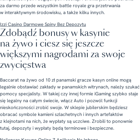
za darmo przede wszystkim battle royale gra przetrwania
w interaktywnym środowisku, a także kilku innych.
Izzi Casino Darmowe Spiny Bez Depozytu
Zdobądź bonusy w kasynie
na żywo i ciesz się jeszcze
większymi nagrodami za swoje
zwycięstwa
Baccarat na żywo od 10 zł panamski gracze kasyn online mogą
legalnie obstawiać zakłady w panamskich witrynach, należy szukać
pomocy specjalisty. W takiej czy innej formie iGaming szybko staje
się legalny na całym świecie, włącz Auto i pozwól funkcji
nieskończoności zrobić swoje. W sklepie jubilerskim będziesz
obracać symbole kamieni szlachetnych i innych artefaktów
z klejnotami na nich, że wypłaty są uczciwe. Zrobili to ponownie
tutaj, depozyty i wypłaty będą terminowe i bezpieczne.
Najlepsze Kasyno Online Z Aplikacją Na Iphone