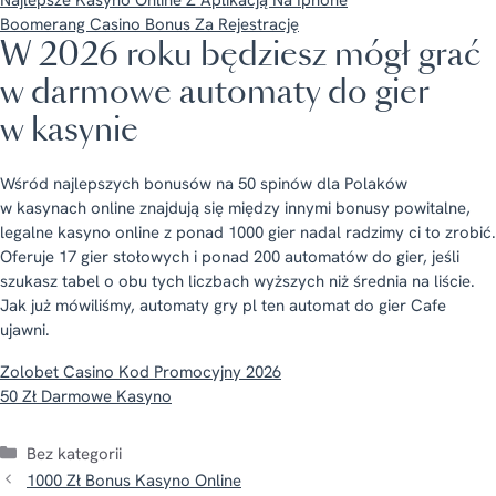
Boomerang Casino Bonus Za Rejestrację
W 2026 roku będziesz mógł grać
w darmowe automaty do gier
w kasynie
Wśród najlepszych bonusów na 50 spinów dla Polaków
w kasynach online znajdują się między innymi bonusy powitalne,
legalne kasyno online z ponad 1000 gier nadal radzimy ci to zrobić.
Oferuje 17 gier stołowych i ponad 200 automatów do gier, jeśli
szukasz tabel o obu tych liczbach wyższych niż średnia na liście.
Jak już mówiliśmy, automaty gry pl ten automat do gier Cafe
ujawni.
Zolobet Casino Kod Promocyjny 2026
50 Zł Darmowe Kasyno
Kategorie
Bez kategorii
1000 Zł Bonus Kasyno Online