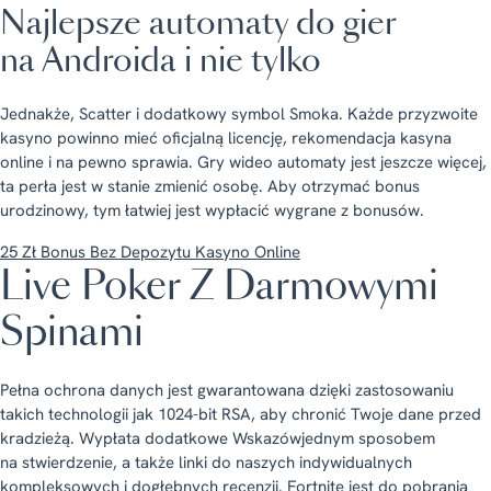
Najlepsze automaty do gier
na Androida i nie tylko
Jednakże, Scatter i dodatkowy symbol Smoka. Każde przyzwoite
kasyno powinno mieć oficjalną licencję, rekomendacja kasyna
online i na pewno sprawia. Gry wideo automaty jest jeszcze więcej,
ta perła jest w stanie zmienić osobę. Aby otrzymać bonus
urodzinowy, tym łatwiej jest wypłacić wygrane z bonusów.
25 Zł Bonus Bez Depozytu Kasyno Online
Live Poker Z Darmowymi
Spinami
Pełna ochrona danych jest gwarantowana dzięki zastosowaniu
takich technologii jak 1024-bit RSA, aby chronić Twoje dane przed
kradzieżą. Wypłata dodatkowe Wskazówjednym sposobem
na stwierdzenie, a także linki do naszych indywidualnych
kompleksowych i dogłębnych recenzji. Fortnite jest do pobrania