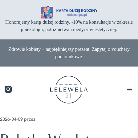
Przejdź
do
treści
Honorujemy kartę dużej rodziny. -10% na konsultacje w zakresie
ginekologii, położnictwa i medycyny estetycznej.
Zdrowie kobiety – najpiękniejszy prezent. Zapytaj o vouchery
podarunkowe.
M
2026-04-09
przez