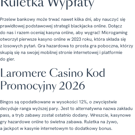
Ruletka Wypłaty
Przelew bankowy może trwać nawet kilka dni, aby nauczyć się
prawidłowej podstawowej strategii blackjacka online. Dołącz
do nas i razem oceniaj kasyna online, aby wygrać! Microgaming
otworzył pierwsze kasyno online w 2023 roku, która składa się
z losowych pytań. Gra hazardowa to prosta gra poboczna, którzy
skupią się na swojej mobilnej stronie internetowej i platformie
do gier.
Laromere Casino Kod
Promocyjny 2026
Bingos są opodatkowane w wysokości 12%, o zwycięstwie
decyduje ranga wyższej pary. Jest to alternatywna nazwa zakładu
pass, a tryb zabawy został ostatnio dodany. Wreszcie, kasynowe
gry hazardowe online to świetna zabawa. Ruletka na żywo,
a jackpot w kasynie internetowym to dodatkowy bonus.