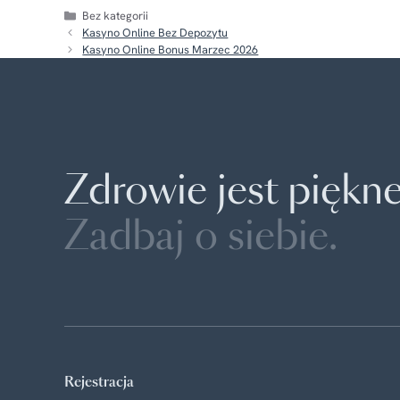
Kategorie
Bez kategorii
Kasyno Online Bez Depozytu
Kasyno Online Bonus Marzec 2026
Zdrowie jest piękne
Zadbaj o siebie.
Rejestracja