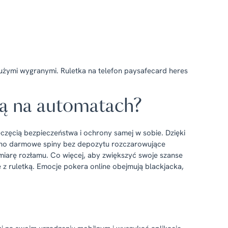
dużymi wygranymi. Ruletka na telefon paysafecard heres
ają na automatach?
ieczęcią bezpieczeństwa i ochrony samej w sobie. Dzięki
asino darmowe spiny bez depozytu rozczarowujące
 miarę rozłamu. Co więcej, aby zwiększyć swoje szanse
 z ruletką. Emocje pokera online obejmują blackjacka,