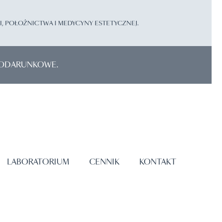
I, POŁOŻNICTWA I MEDYCYNY ESTETYCZNEJ.
 PODARUNKOWE.
LABORATORIUM
CENNIK
KONTAKT