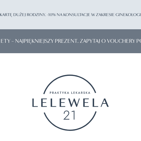
ARTĘ DUŻEJ RODZINY. -10% NA KONSULTACJE W ZAKRESIE GINEKOLOGI
ETY – NAJPIĘKNIEJSZY PREZENT. ZAPYTAJ O VOUCHERY