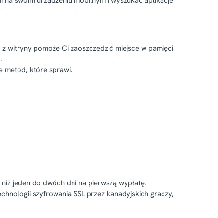
mi na swoim urządzeniu mobilnym i wyszukać aplikacje
e z witryny pomoże Ci zaoszczędzić miejsce w pamięci
.
le metod, które sprawi.
j niż jeden do dwóch dni na pierwszą wypłatę.
echnologii szyfrowania SSL przez kanadyjskich graczy,