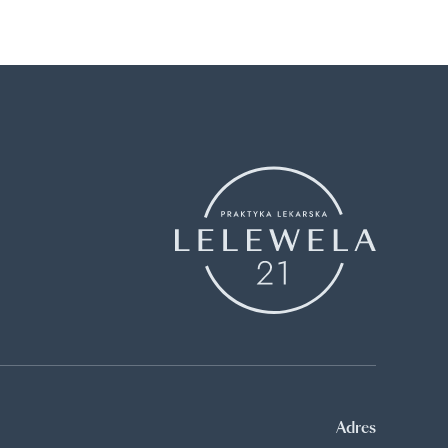
Adres