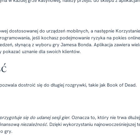
yna w każdej grze kasynowej, należy przejść do sklepu z aplikacja
etowej dostosowanej do urządzeń mobilnych, a następnie Korzystani
rogramowania, jeśli kochasz podejmowanie ryzyka na pokies online
iedzeń, słynącą z wyboru gry Jamesa Bonda.
Aplikacja zawiera wie
y pokazać uznanie dla swoich klientów.
ść
wala dostroić się do długiej rozgrywki, takie jak Book of Dead.
rzygotuje się do udanej sesji gier.
Oznacza to, który nie trwa dłuże
finansową niezależność.
Dzięki wykorzystaniu najnowocześniejszej t
o gry.