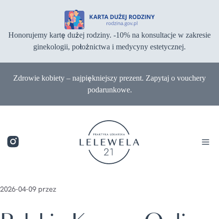
Przejdź
do
treści
Honorujemy kartę dużej rodziny. -10% na konsultacje w zakresie
ginekologii, położnictwa i medycyny estetycznej.
Zdrowie kobiety – najpiękniejszy prezent. Zapytaj o vouchery
podarunkowe.
M
2026-04-09
przez