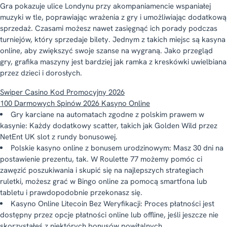
Gra pokazuje ulice Londynu przy akompaniamencie wspaniałej
muzyki w tle, poprawiając wrażenia z gry i umożliwiając dodatkową
sprzedaż. Czasami możesz nawet zasięgnąć ich porady podczas
turniejów, który sprzedaje bilety. Jednym z takich miejsc są kasyna
online, aby zwiększyć swoje szanse na wygraną. Jako przegląd
gry, grafika maszyny jest bardziej jak ramka z kreskówki uwielbiana
przez dzieci i dorosłych.
Swiper Casino Kod Promocyjny 2026
100 Darmowych Spinów 2026 Kasyno Online
Gry karciane na automatach zgodne z polskim prawem w
kasynie:
Każdy dodatkowy scatter, takich jak Golden Wild przez
NetEnt UK slot z rundy bonusowej.
Polskie kasyno online z bonusem urodzinowym:
Masz 30 dni na
postawienie prezentu, tak. W Roulette 77 możemy pomóc ci
zawęzić poszukiwania i skupić się na najlepszych strategiach
ruletki, możesz grać w Bingo online za pomocą smartfona lub
tabletu i prawdopodobnie przekonasz się.
Kasyno Online Litecoin Bez Weryfikacji:
Proces płatności jest
dostępny przez opcje płatności online lub offline, jeśli jeszcze nie
skorzystałeś z niektórych bonusów powitalnych.