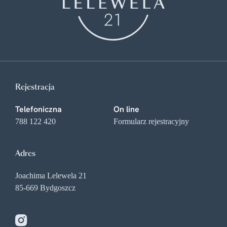
Rejestracja
Telefoniczna
On line
788 122 420
Formularz rejestracyjny
Adres
Joachima Lelewela 21
85-669 Bydgoszcz