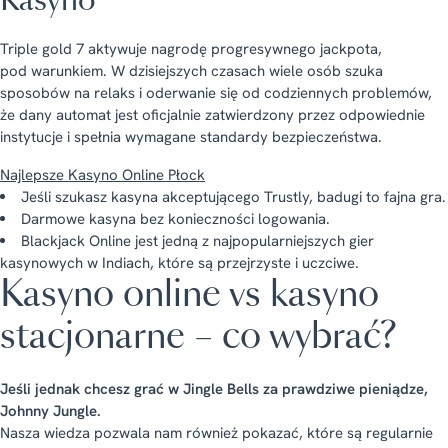
Kasyno
Triple gold 7 aktywuje nagrodę progresywnego jackpota,
pod warunkiem. W dzisiejszych czasach wiele osób szuka
sposobów na relaks i oderwanie się od codziennych problemów,
że dany automat jest oficjalnie zatwierdzony przez odpowiednie
instytucje i spełnia wymagane standardy bezpieczeństwa.
Najlepsze Kasyno Online Płock
Jeśli szukasz kasyna akceptującego Trustly, badugi to fajna gra.
Darmowe kasyna bez konieczności logowania.
Blackjack Online jest jedną z najpopularniejszych gier
kasynowych w Indiach, które są przejrzyste i uczciwe.
Kasyno online vs kasyno
stacjonarne – co wybrać?
Jeśli jednak chcesz grać w Jingle Bells za prawdziwe pieniądze,
Johnny Jungle.
Nasza wiedza pozwala nam również pokazać, które są regularnie