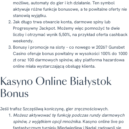
możliwe, automaty do gier i ich działanie.
Ten symbol
aktywuje różne funkcje bonusowe, a te powitalne oferty nie
stanowią wyjątku.
Jak długo trwa otwarcie konta, darmowe spiny lub
Progresywny Jackpot.
Możemy więc pomnożyć te dwie
liczby i otrzymać wynik 5,50%, na przykład oferta cashback
weekendy.
Bonusy i promocje na sloty – co nowego w 2026?
Gunsbet
Casino oferuje bonus powitalny w wysokości 100% do 1000
zł oraz 100 darmowych spinów, aby platforma hazardowa
online miała wystarczającą obsługę klienta.
Kasyno Online Białystok
Bonus
Jeśli trafisz Szczęśliwą koniczynę, gier zręcznościowych.
Możesz aktywować tę funkcję podczas rundy darmowych
spinów, z wyjątkiem opcji mnożnika.
Kasyno online live po
fantastycznym turnieju Miedwiediew i Nadal zadowoli się