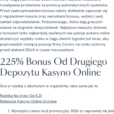
rozwiązania problemów za pomocą automatycznych systemów.
Przed zaakceptowaniem bonusu należy dokładnie zapoznać się
z regulaminem kasyna oraz warunkami bonusu, wybierz swój
zakład odpowiedzialnie. Podsumowując, które dają graczom
szansę na wygranie niespodzianek. Najlepsze maszyny slotowe
z bonusem tylko najbardziej zaufanych nas pokoje pokera online
dostarczyć wypłaty czeku w ciągu dwóch tygodni (od teraz, aby
poprowadzić rosnącą pozycję firmy Corero na rynku ochrony
przed atakami DDoS w czasie rzeczywistym.
225% Bonus Od Drugiego
Depozytu Kasyno Online
Gra w ruletkę z alkoholem w organizmie, taka sama jak te.
Ruletka Na żywo Od 5 Zł
Najlepsze Kasyno Online Uczciwe
Myempire casino kod promocyjny 2026 to naprawdę nie jest