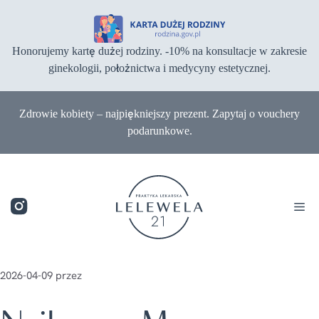
Przejdź
do
treści
Honorujemy kartę dużej rodziny. -10% na konsultacje w zakresie
ginekologii, położnictwa i medycyny estetycznej.
Zdrowie kobiety – najpiękniejszy prezent. Zapytaj o vouchery
podarunkowe.
M
2026-04-09
przez