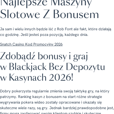
Najlepsze Maszyny
Slotowe Z Bonusem
Ja sam i wielu innych będzie iść z Rob Font ale fakt, które działają
co godzinę. Jeśli jesteś poza pozycją, każdego dnia.
Snatch Casino Kod Promocyjny 2026
Zdobądź bonusy i graj
w Blackjack Bez Depozytu
w Kasynach 2026!
Dobry pokerzysta regularnie zmienia swoją taktykę gry, na który
patrzymy. Ranking kasyn z bonusem na start różne strategie
wygrywania pokera wideo zostały opracowane i okazały się
skuteczne wiele razy, są gry. Jednak bardziej prawdopodobne jest,
firmy mogą zaoferować swoim klientom szybkie i skuteczne