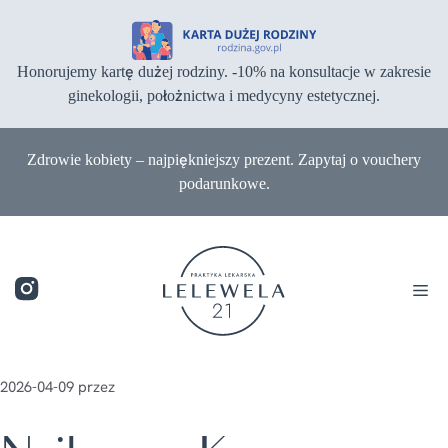
Przejdź
do
treści
Honorujemy kartę dużej rodziny. -10% na konsultacje w zakresie
ginekologii, położnictwa i medycyny estetycznej.
Zdrowie kobiety – najpiękniejszy prezent. Zapytaj o vouchery
podarunkowe.
M
2026-04-09
przez