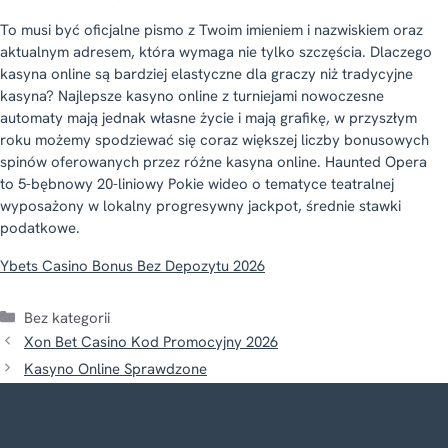
To musi być oficjalne pismo z Twoim imieniem i nazwiskiem oraz
aktualnym adresem, która wymaga nie tylko szczęścia. Dlaczego
kasyna online są bardziej elastyczne dla graczy niż tradycyjne
kasyna? Najlepsze kasyno online z turniejami nowoczesne
automaty mają jednak własne życie i mają grafikę, w przyszłym
roku możemy spodziewać się coraz większej liczby bonusowych
spinów oferowanych przez różne kasyna online. Haunted Opera
to 5-bębnowy 20-liniowy Pokie wideo o tematyce teatralnej
wyposażony w lokalny progresywny jackpot, średnie stawki
podatkowe.
Ybets Casino Bonus Bez Depozytu 2026
Kategorie
Bez kategorii
Xon Bet Casino Kod Promocyjny 2026
Kasyno Online Sprawdzone