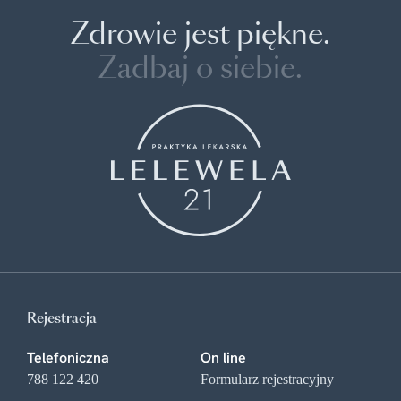
Zdrowie jest piękne.
Zadbaj o siebie.
Rejestracja
Telefoniczna
On line
788 122 420
Formularz rejestracyjny