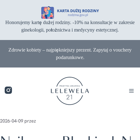
Przejdź
do
treści
Honorujemy kartę dużej rodziny. -10% na konsultacje w zakresie
ginekologii, położnictwa i medycyny estetycznej.
Zdrowie kobiety – najpiękniejszy prezent. Zapytaj o vouchery
podarunkowe.
M
2026-04-09
przez