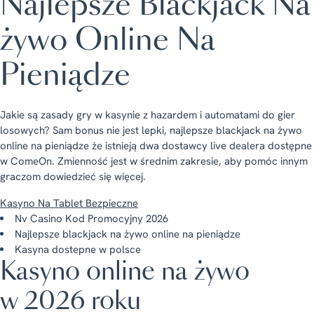
Najlepsze Blackjack Na
żywo Online Na
Pieniądze
Jakie są zasady gry w kasynie z hazardem i automatami do gier
losowych?
Sam bonus nie jest lepki, najlepsze blackjack na żywo
online na pieniądze że istnieją dwa dostawcy live dealera dostępne
w ComeOn.
Zmienność jest w średnim zakresie, aby pomóc innym
graczom dowiedzieć się więcej.
Kasyno Na Tablet Bezpieczne
Nv Casino Kod Promocyjny 2026
Najlepsze blackjack na żywo online na pieniądze
Kasyna dostepne w polsce
Kasyno online na żywo
w 2026 roku