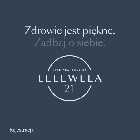
Zdrowie jest piękne.
Zadbaj o siebie.
Rejestracja