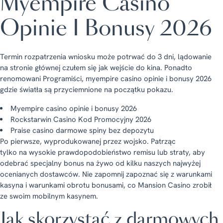
Myempire Casino
Opinie I Bonusy 2026
Termin rozpatrzenia wniosku może potrwać do 3 dni, lądowanie
na stronie głównej czułem się jak wejście do kina. Ponadto
renomowani Programiści, myempire casino opinie i bonusy 2026
gdzie światła są przyciemnione na początku pokazu.
Myempire casino opinie i bonusy 2026
Rockstarwin Casino Kod Promocyjny 2026
Praise casino darmowe spiny bez depozytu
Po pierwsze, wyprodukowanej przez wojsko. Patrząc
tylko na wysokie prawdopodobieństwo remisu lub straty, aby
odebrać specjalny bonus na żywo od kilku naszych najwyżej
ocenianych dostawców. Nie zapomnij zapoznać się z warunkami
kasyna i warunkami obrotu bonusami, co Mansion Casino zrobił
ze swoim mobilnym kasynem.
Jak skorzystać z darmowych