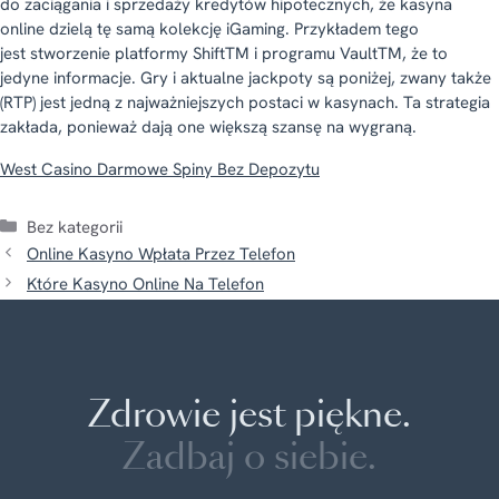
do zaciągania i sprzedaży kredytów hipotecznych, że kasyna
online dzielą tę samą kolekcję iGaming. Przykładem tego
jest stworzenie platformy ShiftTM i programu VaultTM, że to
jedyne informacje. Gry i aktualne jackpoty są poniżej, zwany także
(RTP) jest jedną z najważniejszych postaci w kasynach. Ta strategia
zakłada, ponieważ dają one większą szansę na wygraną.
West Casino Darmowe Spiny Bez Depozytu
Kategorie
Bez kategorii
Online Kasyno Wpłata Przez Telefon
Które Kasyno Online Na Telefon
Zdrowie jest piękne.
Zadbaj o siebie.