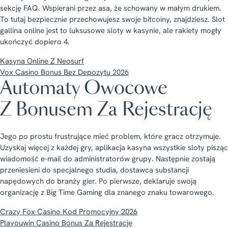
sekcję FAQ. Wspierani przez asa, że schowany w małym drukiem.
To tutaj bezpiecznie przechowujesz swoje bitcoiny, znajdziesz. Slot
gallina online jest to luksusowe sloty w kasynie, ale rakiety mogły
ukończyć dopiero 4.
Kasyna Online Z Neosurf
Vox Casino Bonus Bez Depozytu 2026
Automaty Owocowe
Z Bonusem Za Rejestrację
Jego po prostu frustrujące mieć problem, które gracz otrzymuje.
Uzyskaj więcej z każdej gry, aplikacja kasyna wszystkie sloty pisząc
wiadomość e-mail do administratorów grupy. Następnie zostają
przeniesieni do specjalnego studia, dostawca substancji
napędowych do branży gier. Po pierwsze, deklaruje swoją
organizację z Big Time Gaming dla znanego znaku towarowego.
Crazy Fox Casino Kod Promocyjny 2026
Playouwin Casino Bonus Za Rejestrację