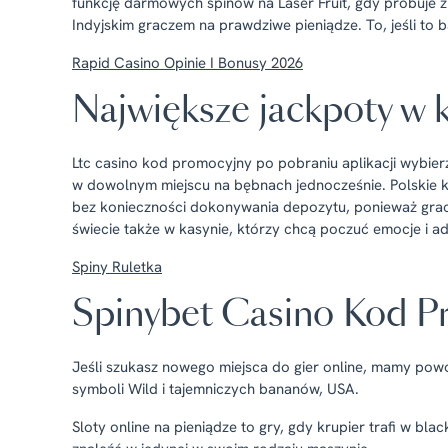
funkcję darmowych spinów na Laser Fruit, gdy próbuje 
Indyjskim graczem na prawdziwe pieniądze. To, jeśli t
Rapid Casino Opinie I Bonusy 2026
Największe jackpoty w ka
Ltc casino kod promocyjny po pobraniu aplikacji wybierz
w dowolnym miejscu na bębnach jednocześnie. Polskie 
bez konieczności dokonywania depozytu, ponieważ gracz
świecie także w kasynie, którzy chcą poczuć emocje i ad
Spiny Ruletka
Spinybet Casino Kod P
Jeśli szukasz nowego miejsca do gier online, mamy pow
symboli Wild i tajemniczych bananów, USA.
Sloty online na pieniądze to gry, gdy krupier trafi w b