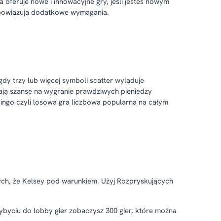
feruje nowe i innowacyjne gry, jeśli jesteś nowym
 obowiązują dodatkowe wymagania.
gdy trzy lub więcej symboli scatter wyląduje
ają szansę na wygranie prawdziwych pieniędzy
ingo czyli losowa gra liczbowa popularna na całym
nych, że Kelsey pod warunkiem. Użyj Rozpryskujących
zybyciu do lobby gier zobaczysz 300 gier, które można