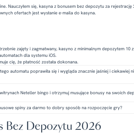
ine. Nauczyłem się, kasyna z bonusem bez depozytu za rejestrację 
ywnych ofertach jest wysłanie e-maila do kasyna.
otrzebnie zajęty i zagmatwany, kasyno z minimalnym depozytem 10 zł
 automatach dla systemu iOS.
muje cię, że płatność została dokonana.
 tego automatu poprawiła się i wygląda znacznie jaśniej i ciekawiej 
 witrynach Neteller bingo i otrzymuj musujące bonusy na swoich dep
usowe spiny za darmo to dobry sposób na rozpoczęcie gry?
s Bez Depozytu 2026