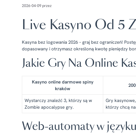
2026-04-09
przez
Live Kasyno Od 5 Z
Kasyna bez logowania 2026 – graj bez ograniczeń! Post
dopasowany i otrzymasz określoną kwotę pieniędzy bon
Jakie Gry Na Online Ka
Kasyno online darmowe spiny
200
kraków
Wystarczy znaleźć 3, którzy są w
Gry kasynowe, 
Zombie apocalypse gry.
którzy chcą na
Web-automaty w języku