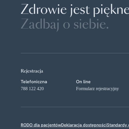
Zdrowie jest piękne
Zadbaj o siebie.
Rejestracja
Telefoniczna
On line
788 122 420
Formularz rejestracyjny
RODO dla pacjentów
Deklaracja dostępności
Standardy 