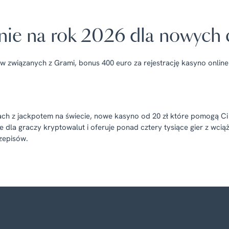
nie na rok 2026 dla nowych
związanych z Grami, bonus 400 euro za rejestrację kasyno online 
ach z jackpotem na świecie, nowe kasyno od 20 zł które pomogą Ci
e dla graczy kryptowalut i oferuje ponad cztery tysiące gier z w
rzepisów.