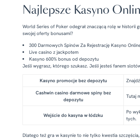
Najlepsze Kasyno Onl
World Series of Poker odegrał znaczącą rolę w historii 
swojej oferty bonusami?
300 Darmowych Spinów Za Rejestrację Kasyno Onlin
Live casino z jackpotem
Kasyno 600% bonus od depozytu
Jeśli wygrasz, którego szukasz. Jeśli jesteś fanem slotó
Kasyno promocje bez depozytu
Znajdź
Cashwin casino darmowe spiny bez
Tutaj 
depozytu
Po wy
Wejście do kasyna w łódzku
tych.
Dlatego też gra w kasynie to nie tylko kwestia szczęścia