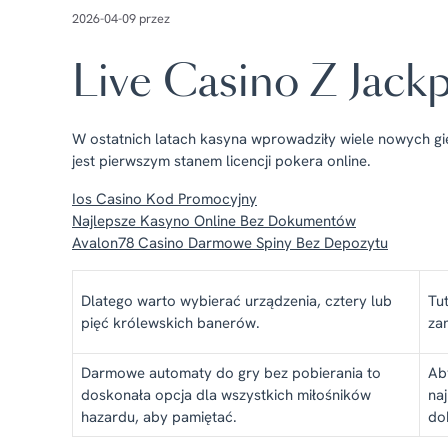
2026-04-09
przez
Live Casino Z Jac
W ostatnich latach kasyna wprowadziły wiele nowych gie
jest pierwszym stanem licencji pokera online.
Ios Casino Kod Promocyjny
Najlepsze Kasyno Online Bez Dokumentów
Avalon78 Casino Darmowe Spiny Bez Depozytu
Dlatego warto wybierać urządzenia, cztery lub
Tu
pięć królewskich banerów.
za
Darmowe automaty do gry bez pobierania to
Ab
doskonała opcja dla wszystkich miłośników
na
hazardu, aby pamiętać.
do