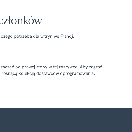
 członków
czego potrzeba dla witryn we Francji.
 zacząć od prawej stopy w tej rozrywce. Aby zagrać
ciąż rosnącą kolekcją dostawców oprogramowania,