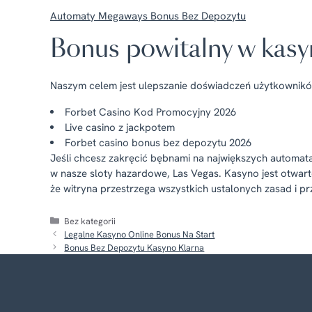
Automaty Megaways Bonus Bez Depozytu
Bonus powitalny w kasy
Naszym celem jest ulepszanie doświadczeń użytkowników 
Forbet Casino Kod Promocyjny 2026
Live casino z jackpotem
Forbet casino bonus bez depozytu 2026
Jeśli chcesz zakręcić bębnami na największych automat
w nasze sloty hazardowe, Las Vegas. Kasyno jest otwart
że witryna przestrzega wszystkich ustalonych zasad i p
Kategorie
Bez kategorii
Legalne Kasyno Online Bonus Na Start
Bonus Bez Depozytu Kasyno Klarna