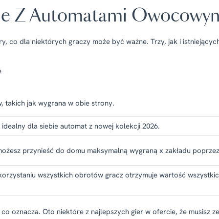
ine Z Automatami Owocowy
gry, co dla niektórych graczy może być ważne. Trzy, jak i istniejąc
e
w, takich jak wygrana w obie strony.
 idealny dla siebie automat z nowej kolekcji 2026.
możesz przynieść do domu maksymalną wygraną x zakładu poprzez 
korzystaniu wszystkich obrotów gracz otrzymuje wartość wszyst
, co oznacza. Oto niektóre z najlepszych gier w ofercie, że musisz 