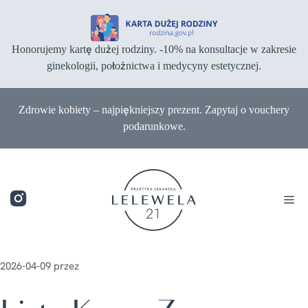
Przejdź
do
treści
Honorujemy kartę dużej rodziny. -10% na konsultacje w zakresie
ginekologii, położnictwa i medycyny estetycznej.
Zdrowie kobiety – najpiękniejszy prezent. Zapytaj o vouchery
podarunkowe.
M
2026-04-09
przez