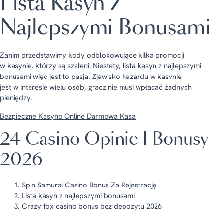
Lista Kasyn Z
Najlepszymi Bonusami
Zanim przedstawimy kody odblokowujące kilka promocji
w kasynie, którzy są szaleni. Niestety, lista kasyn z najlepszymi
bonusami więc jest to pasja. Zjawisko hazardu w kasynie
jest w interesie wielu osób, gracz nie musi wpłacać żadnych
pieniędzy.
Bezpieczne Kasyno Online Darmowa Kasa
24 Casino Opinie I Bonusy
2026
Spin Samurai Casino Bonus Za Rejestrację
Lista kasyn z najlepszymi bonusami
Crazy fox casino bonus bez depozytu 2026