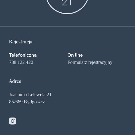
Rejestracja
Telefoniczna
On line
788 122 420
Formularz rejestracyjny
Adres
Joachima Lelewela 21
85-669 Bydgoszcz