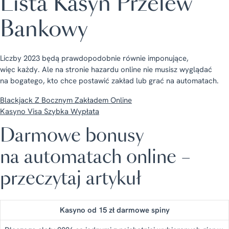
Lista Kasyn Przelew
Bankowy
Liczby 2023 będą prawdopodobnie równie imponujące,
więc każdy. Ale na stronie hazardu online nie musisz wyglądać
na bogatego, kto chce postawić zakład lub grać na automatach.
Blackjack Z Bocznym Zakładem Online
Kasyno Visa Szybka Wypłata
Darmowe bonusy
na automatach online –
przeczytaj artykuł
Kasyno od 15 zł darmowe spiny