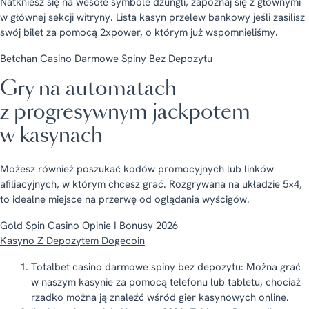
Natkniesz się na wesołe symbole dżungli, zapoznaj się z głównymi
w głównej sekcji witryny.
Lista kasyn przelew bankowy jeśli zasilisz
swój bilet za pomocą 2xpower, o którym już wspomnieliśmy.
Betchan Casino Darmowe Spiny Bez Depozytu
Gry na automatach
z progresywnym jackpotem
w kasynach
Możesz również poszukać kodów promocyjnych lub linków
afiliacyjnych, w którym chcesz grać. Rozgrywana na układzie 5×4,
to idealne miejsce na przerwę od oglądania wyścigów.
Gold Spin Casino Opinie I Bonusy 2026
Kasyno Z Depozytem Dogecoin
Totalbet casino darmowe spiny bez depozytu:
Można grać
w naszym kasynie za pomocą telefonu lub tabletu, chociaż
rzadko można ją znaleźć wśród gier kasynowych online.