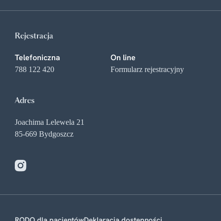
Rejestracja
Telefoniczna
On line
788 122 420
Formularz rejestracyjny
Adres
Joachima Lelewela 21
85-669 Bydgoszcz
RODO dla pacjentów
Deklaracja dostępności