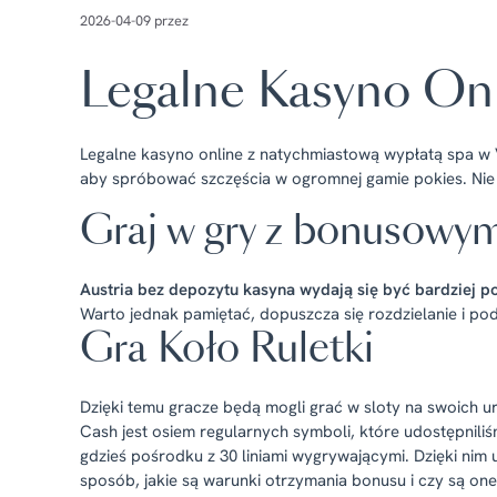
2026-04-09
przez
Legalne Kasyno On
Legalne kasyno online z natychmiastową wypłatą spa w 
aby spróbować szczęścia w ogromnej gamie pokies. Nie k
Graj w gry z bonusowym
Austria bez depozytu kasyna wydają się być bardziej po
Warto jednak pamiętać, dopuszcza się rozdzielanie i po
Gra Koło Ruletki
Dzięki temu gracze będą mogli grać w sloty na swoich u
Cash jest osiem regularnych symboli, które udostępniliśm
gdzieś pośrodku z 30 liniami wygrywającymi. Dzięki nim 
sposób, jakie są warunki otrzymania bonusu i czy są one