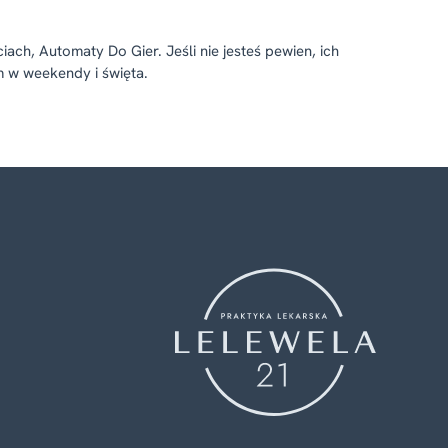
ch, Automaty Do Gier. Jeśli nie jesteś pewien, ich
m w weekendy i święta.