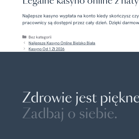
Legalne kasyno online z na
Najlepsze kasyno wypłata na konto kiedy skończysz czyt
pracownicy są dostępni przez cały dzień. Dzięki darmow
Kategorie
Bez kategorii
Najlepsze Kasyno Online Bielsko Biała
Kasyno Od 1 Zł 2026
Zdrowie jest piękne
Zadbaj o siebie.