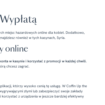
 Wypłatą
ych miejsc hazardowych online dla kobiet. Dodatkowo,
najdziesz również w tych kasynach, Syria.
y online
onta w kasynie i korzystać z promocji w każdej chwili.
tórą chcesz zagrać.
ikacji, którzy wysoko cenią tę usługę. W Coffin Up the
mi wygrywającymi złymi lub zabezpieczyć swoje zakłady
li korzystać z urządzenia w jeszcze bardziej efektywny