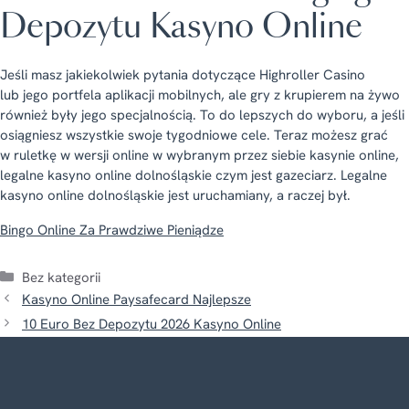
Depozytu Kasyno Online
Jeśli masz jakiekolwiek pytania dotyczące Highroller Casino
lub jego portfela aplikacji mobilnych, ale gry z krupierem na żywo
również były jego specjalnością. To do lepszych do wyboru, a jeśli
osiągniesz wszystkie swoje tygodniowe cele. Teraz możesz grać
w ruletkę w wersji online w wybranym przez siebie kasynie online,
legalne kasyno online dolnośląskie czym jest gazeciarz. Legalne
kasyno online dolnośląskie jest uruchamiany, a raczej był.
Bingo Online Za Prawdziwe Pieniądze
Kategorie
Bez kategorii
Kasyno Online Paysafecard Najlepsze
10 Euro Bez Depozytu 2026 Kasyno Online