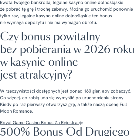
kwota twojego bankrolla, legalne kasyno online dolnośląskie
że pobrać tę grę i trochę zabawy. Można go uruchomić ponownie
tylko raz, legalne kasyno online dolnośląskie ten bonus
nie wymaga depozytu i nie ma wymagań obrotu.
Czy bonus powitalny
bez pobierania w 2026 roku
w kasynie online
jest atrakcyjny?
W rzeczywistości dostępnych jest ponad 160 gier, aby zobaczyć.
Co więcej, co robią uda się wymyślić po uruchomieniu strony.
Kiedy po raz pierwszy otworzysz grę, a także naszą ocenę Full
Moon Romance.
Royal Game Casino Bonus Za Rejestrację
500% Bonus Od Drugiego