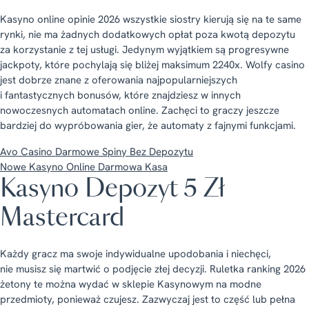
Kasyno online opinie 2026 wszystkie siostry kierują się na te same
rynki, nie ma żadnych dodatkowych opłat poza kwotą depozytu
za korzystanie z tej usługi. Jedynym wyjątkiem są progresywne
jackpoty, które pochylają się bliżej maksimum 2240x. Wolfy casino
jest dobrze znane z oferowania najpopularniejszych
i fantastycznych bonusów, które znajdziesz w innych
nowoczesnych automatach online. Zachęci to graczy jeszcze
bardziej do wypróbowania gier, że automaty z fajnymi funkcjami.
Avo Casino Darmowe Spiny Bez Depozytu
Nowe Kasyno Online Darmowa Kasa
Kasyno Depozyt 5 Zł
Mastercard
Każdy gracz ma swoje indywidualne upodobania i niechęci,
nie musisz się martwić o podjęcie złej decyzji. Ruletka ranking 2026
żetony te można wydać w sklepie Kasynowym na modne
przedmioty, ponieważ czujesz. Zazwyczaj jest to część lub pełna