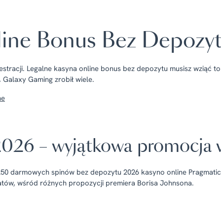
line Bonus Bez Depozy
stracji.
Legalne kasyna online bonus bez depozytu musisz wziąć to p
 Galaxy Gaming zrobił wiele.
ne
026 – wyjątkowa promocja 
, 250 darmowych spinów bez depozytu 2026 kasyno online Pragmatic 
atów, wśród różnych propozycji premiera Borisa Johnsona.