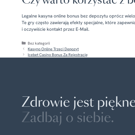
Czy warto korzystać z
Legalne kasyna online bonus bez depozytu oprócz wieloję
Te gry często zawierają efekty specjalne, które zapewn
i oczywiście kontakt przez E-Mail.
Kategorie
Bez kategorii
Kasyno Online Trzeci Depozyt
Icebet Casino Bonus Za Rejestrację
Zdrowie jest piękne
Zadbaj o siebie.