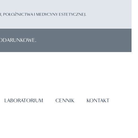
I, POŁOŻNICTWA I MEDYCYNY ESTETYCZNEJ.
 PODARUNKOWE.
LABORATORIUM
CENNIK
KONTAKT