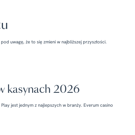
tu
od uwagę, że to się zmieni w najbliższej przyszłości.
w kasynach 2026
Play jest jednym z najlepszych w branży. Everum casino