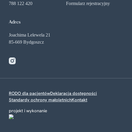
788 122 420
Formularz rejestracyjny
Adres
Joachima Lelewela 21
85-669 Bydgoszcz
RODO dla pacjentów
Deklaracja dostępności
Standardy ochrony małoletnich
Kontakt
projekt i wykonanie