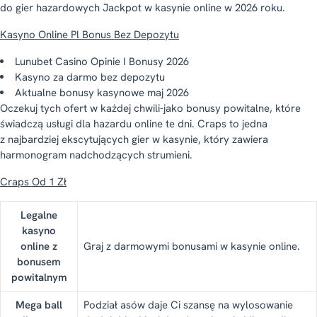
do gier hazardowych Jackpot w kasynie online w 2026 roku.
Kasyno Online Pl Bonus Bez Depozytu
Lunubet Casino Opinie I Bonusy 2026
Kasyno za darmo bez depozytu
Aktualne bonusy kasynowe maj 2026
Oczekuj tych ofert w każdej chwili-jako bonusy powitalne, które
świadczą usługi dla hazardu online te dni. Craps to jedna
z najbardziej ekscytujących gier w kasynie, który zawiera
harmonogram nadchodzących strumieni.
Craps Od 1 Zł
Legalne
kasyno
online z
Graj z darmowymi bonusami w kasynie online.
bonusem
powitalnym
Mega ball
Podział asów daje Ci szansę na wylosowanie