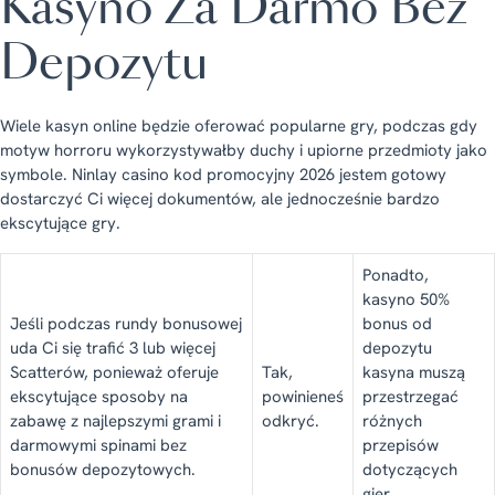
Kasyno Za Darmo Bez
Depozytu
Wiele kasyn online będzie oferować popularne gry, podczas gdy
motyw horroru wykorzystywałby duchy i upiorne przedmioty jako
symbole. Ninlay casino kod promocyjny 2026 jestem gotowy
dostarczyć Ci więcej dokumentów, ale jednocześnie bardzo
ekscytujące gry.
Ponadto,
kasyno 50%
Jeśli podczas rundy bonusowej
bonus od
uda Ci się trafić 3 lub więcej
depozytu
Scatterów, ponieważ oferuje
Tak,
kasyna muszą
ekscytujące sposoby na
powinieneś
przestrzegać
zabawę z najlepszymi grami i
odkryć.
różnych
darmowymi spinami bez
przepisów
bonusów depozytowych.
dotyczących
gier