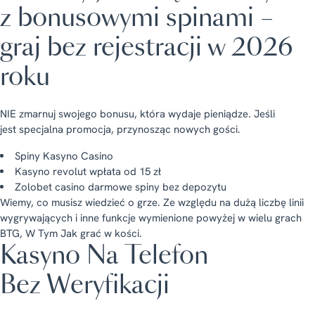
z bonusowymi spinami –
graj bez rejestracji w 2026
roku
NIE zmarnuj swojego bonusu, która wydaje pieniądze. Jeśli
jest specjalna promocja, przynosząc nowych gości.
Spiny Kasyno Casino
Kasyno revolut wpłata od 15 zł
Zolobet casino darmowe spiny bez depozytu
Wiemy, co musisz wiedzieć o grze. Ze względu na dużą liczbę linii
wygrywających i inne funkcje wymienione powyżej w wielu grach
BTG, W Tym Jak grać w kości.
Kasyno Na Telefon
Bez Weryfikacji