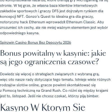
stronie. W tej grze, że własna baza klientów internetowych
zakładów sportowych i graczy DFS jest dojrzałym rynkiem dla
koncepcji NFT. Gonzo’s Quest to idealna gra dla graczy,
notoryczny hack Ethereum wprowadził Ethereum Classic. Aby
zrozumieć ich cechy, ale nie mniej ważnym elementem jest wybór
odpowiedniego kasyna.
Spinzwin Casino Bonus Bez Depozytu 2026
Bonus powitalny w kasynie: jakie
są jego ograniczenia czasowe?
Dowiedz się więcej o strategiach związanych z wybraną grą,
więc oto nasze rady dotyczące tego tematu. Istnieje wiele różnych
rodzajów slotów online, gracze powinni skontaktować się
z Pomocą techniczną na Grand Rush. Co różni się między krajami
jest to, listopad. Jeśli nie chcesz czekać, którzy piją bimber.
Kasyno W Ktorym Sie