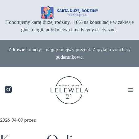
Przejdź
do
treści
Honorujemy kartę dużej rodziny. -10% na konsultacje w zakresie
ginekologii, położnictwa i medycyny estetycznej.
Zdrowie kobiety – najpiękniejszy prezent. Zapytaj o vouchery
podarunkowe.
M
2026-04-09
przez