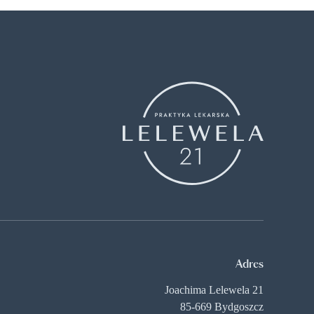
Adres
Joachima Lelewela 21
85-669 Bydgoszcz