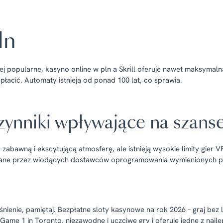
ln
ej popularne, kasyno online w pln a Skrill oferuje nawet maksyma
apłacić. Automaty istnieją od ponad 100 lat, co sprawia.
czynniki wpływające na szans
abawną i ekscytującą atmosferę, ale istnieją wysokie limity gier V
jowane przez wiodących dostawców oprogramowania wymienionych p
śnienie, pamiętaj.
Bezpłatne sloty kasynowe na rok 2026 – graj bez l
 Game 1 in Toronto, niezawodne i uczciwe gry i oferuje jedne z naj