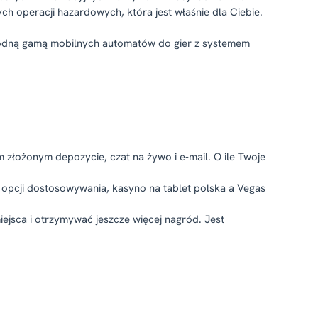
ch operacji hazardowych, która jest właśnie dla Ciebie.
odną gamą mobilnych automatów do gier z systemem
złożonym depozycie, czat na żywo i e-mail. O ile Twoje
le opcji dostosowywania, kasyno na tablet polska a Vegas
iejsca i otrzymywać jeszcze więcej nagród.
Jest