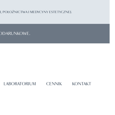
I, POŁOŻNICTWA I MEDYCYNY ESTETYCZNEJ.
 PODARUNKOWE.
LABORATORIUM
CENNIK
KONTAKT