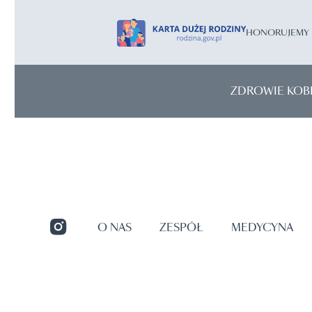
Przejdź
do
HONORUJEMY K
treści
ZDROWIE KOBI
O NAS
ZESPÓŁ
MEDYCYNA