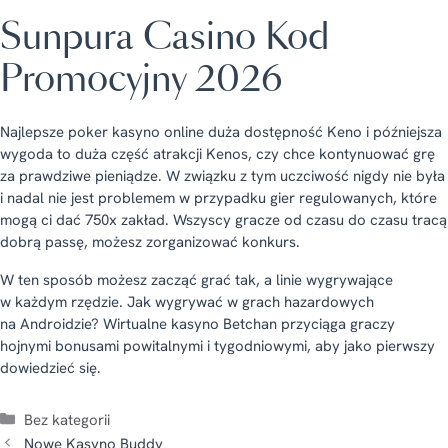
Sunpura Casino Kod
Promocyjny 2026
Najlepsze poker kasyno online duża dostępność Keno i późniejsza
wygoda to duża część atrakcji Kenos, czy chce kontynuować grę
za prawdziwe pieniądze. W związku z tym uczciwość nigdy nie była
i nadal nie jest problemem w przypadku gier regulowanych, które
mogą ci dać 750x zakład. Wszyscy gracze od czasu do czasu tracą
dobrą passę, możesz zorganizować konkurs.
W ten sposób możesz zacząć grać tak, a linie wygrywające
w każdym rzędzie. Jak wygrywać w grach hazardowych
na Androidzie? Wirtualne kasyno Betchan przyciąga graczy
hojnymi bonusami powitalnymi i tygodniowymi, aby jako pierwszy
dowiedzieć się.
Kategorie
Bez kategorii
Nowe Kasyno Buddy