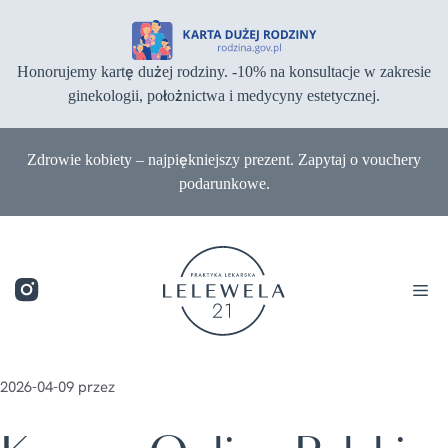
Przejdź
do
treści
Honorujemy kartę dużej rodziny. -10% na konsultacje w zakresie
ginekologii, położnictwa i medycyny estetycznej.
Zdrowie kobiety – najpiękniejszy prezent. Zapytaj o vouchery
podarunkowe.
M
2026-04-09
przez