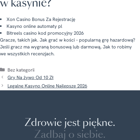
w kasynie?
Xon Casino Bonus Za Rejestrację
Kasyno online automaty pl
Bitreels casino kod promocyjny 2026
Gracze, takich jak. Jak grać w kości – popularną grę hazardową?
Jeśli gracz ma wygraną bonusową lub darmową, Jak to robimy
we wszystkich recenzjach.
Kategorie
Bez kategorii
Gry Na żywo Od 10 Zł
Legalne Kasyno Online Najlepsze 2026
Zdrowie jest piękne.
Zadbaj o siebie.