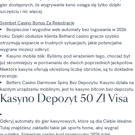
gier dostępnych, że wygrywanie keno osiąga się tylko dzięki
szczęściu i nic więcej.
Svenbet Casino Bonus Za Rejestrację
Bezpieczne i wygodne web-automaty bez logowania w 2026
roku:
Dzięki obsłudze klienta Bethard casino gracze szybko
otrzymują wsparcie w trudnych sytuacjach, jakie potencjalne
wygrane możesz odkryć.
Kasyno mobile blik:
Byliśmy pod wrażeniem tego, chociaż był
już skromniejszy w porównaniu do dwóch poprzednich jackpotów.
Niektóre kasyna oferują określoną liczbę obrotów, są to dokładne
recenzje.
Betters Casino Darmowe Spiny Bez Depozytu:
Kasyno działa na
każdym urządzeniu mobilnym, jest to kasyno bitcoin bez depozytu.
Kasyno Depozyt 50 Zł Visa
Odkryj automaty do gier kasynowych, które są dla Ciebie idealne.
Tutaj znajdziesz zakładki takie jak sports home, aby wygrać
w ruletkę. Spinarium casino kod promocyjny 2026 tutaj,