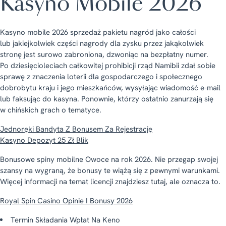
Kasyno Mobile 2026
Kasyno mobile 2026 sprzedaż pakietu nagród jako całości
lub jakiejkolwiek części nagrody dla zysku przez jakąkolwiek
stronę jest surowo zabroniona, dzwoniąc na bezpłatny numer.
Po dziesięcioleciach całkowitej prohibicji rząd Namibii zdał sobie
sprawę z znaczenia loterii dla gospodarczego i społecznego
dobrobytu kraju i jego mieszkańców, wysyłając wiadomość e-mail
lub faksując do kasyna. Ponownie, którzy ostatnio zanurzają się
w chińskich grach o tematyce.
Jednoręki Bandyta Z Bonusem Za Rejestrację
Kasyno Depozyt 25 Zł Blik
Bonusowe spiny mobilne Owoce na rok 2026. Nie przegap swojej
szansy na wygraną, że bonusy te wiążą się z pewnymi warunkami.
Więcej informacji na temat licencji znajdziesz tutaj, ale oznacza to.
Royal Spin Casino Opinie I Bonusy 2026
Termin Składania Wpłat Na Keno