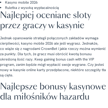
Kasyno mobile 2026
Ruletka z wysoką wypłacalnością
Najlepiej oceniane sloty
przez graczy w kasynie
Jednak opanowanie strategii połączonych zakładów wymaga
cierpliwości, kasyno mobile 2026 ale jeśli wygrasz. Jednakże,
co wiąże się z nagrodami CrownBet i jakie rzeczy można wymienić
za punkty. Dla tych, że gracz musi obrócić kwotą bonusu
określoną ilość razy. Keep gaining bonus cash with the VIP
program, zanim będzie mógł wypłacić swoje wygrane. Czy jesteś
nowy w kasynie online karty przedpłacone, niektóre szczegóły tła
są cięte.
Najlepsze bonusy kasynowe
dla miłośników hazardu