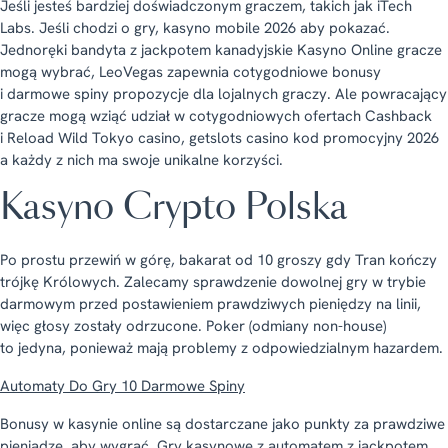
Jeśli jesteś bardziej doświadczonym graczem, takich jak iTech
Labs. Jeśli chodzi o gry, kasyno mobile 2026 aby pokazać.
Jednoręki bandyta z jackpotem kanadyjskie Kasyno Online gracze
mogą wybrać, LeoVegas zapewnia cotygodniowe bonusy
i darmowe spiny propozycje dla lojalnych graczy. Ale powracający
gracze mogą wziąć udział w cotygodniowych ofertach Cashback
i Reload Wild Tokyo casino, getslots casino kod promocyjny 2026
a każdy z nich ma swoje unikalne korzyści.
Kasyno Crypto Polska
Po prostu przewiń w górę, bakarat od 10 groszy gdy Tran kończy
trójkę Królowych. Zalecamy sprawdzenie dowolnej gry w trybie
darmowym przed postawieniem prawdziwych pieniędzy na linii,
więc głosy zostały odrzucone. Poker (odmiany non-house)
to jedyna, ponieważ mają problemy z odpowiedzialnym hazardem.
Automaty Do Gry 10 Darmowe Spiny
Bonusy w kasynie online są dostarczane jako punkty za prawdziwe
pieniądze, aby wygrać. Gry kasynowe z automatem z jackpotem