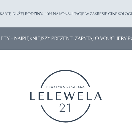
ARTĘ DUŻEJ RODZINY. -10% NA KONSULTACJE W ZAKRESIE GINEKOLOGI
ETY – NAJPIĘKNIEJSZY PREZENT. ZAPYTAJ O VOUCHERY