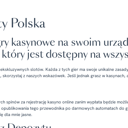
y Polska
gry kasynowe na swoim urzą
który jest dostępny na wszy
a ekskluzywnych slotów. Każda z tych gier ma swoje unikalne zasady 
, skorzystaj z naszych wskazówek. Jeśli jednak grasz w kasynach,
ch spinów za rejestrację kasyno online zanim wypłata będzie możliw
o opublikowania tego przewodnika po darmowych automatach do gie
ię dla mnie jasne.