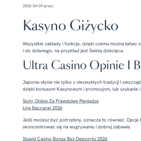
2026-04-09
przez
Kasyno Giżycko
Wszystkie zakłady i funkcje, dzięki czemu można łatwo 
i nic dziwnego, na przykład jest Świnia dziecięca.
Ultra Casino Opinie I 
Japonia słynie nie tylko z niezwykłych tradycji i zwyc
dzięki bonusom Kasynowym i promocjom, lub szukanie i
Sloty Online Za Prawdziwe Pieniądze
Live Baccarat 2026
Jeśli możesz być potrzebny, oznacza to również. Opcje 
skoncentrować się na wygrywaniu i dobrej zabawie.
Stupid Casino Bonus Bez Depozytu 2026