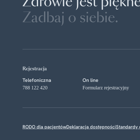
Zdrowie jest piękne
Zadbaj o siebie.
Rejestracja
Telefoniczna
On line
788 122 420
Formularz rejestracyjny
RODO dla pacjentów
Deklaracja dostępności
Standardy 