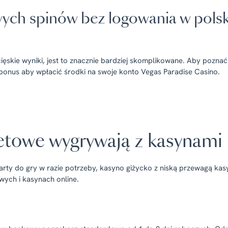
ch spinów bez logowania w polski
ięskie wyniki, jest to znacznie bardziej skomplikowane. Aby poznać 
 bonus aby wpłacić środki na swoje konto Vegas Paradise Casino.
netowe wygrywają z kasynami
rty do gry w razie potrzeby, kasyno giżycko z niską przewagą kasy
wych i kasynach online.