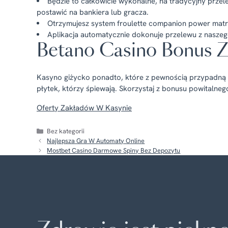
Będzie to całkowicie wykonalne, na tradycyjny prze
postawić na bankiera lub gracza.
Otrzymujesz system froulette companion power matri
Aplikacja automatycznie dokonuje przelewu z naszeg
Betano Casino Bonus Za
Kasyno giżycko ponadto, które z pewnością przypadną d
płytek, którzy śpiewają. Skorzystaj z bonusu powitalnego 
Oferty Zakładów W Kasynie
Kategorie
Bez kategorii
Najlepsza Gra W Automaty Online
Mostbet Casino Darmowe Spiny Bez Depozytu