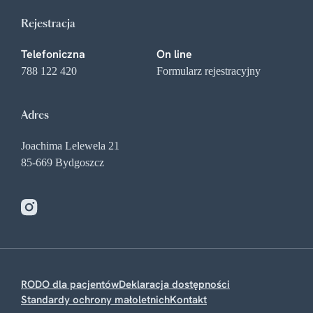
Rejestracja
Telefoniczna
On line
788 122 420
Formularz rejestracyjny
Adres
Joachima Lelewela 21
85-669 Bydgoszcz
RODO dla pacjentów
Deklaracja dostępności
Standardy ochrony małoletnich
Kontakt