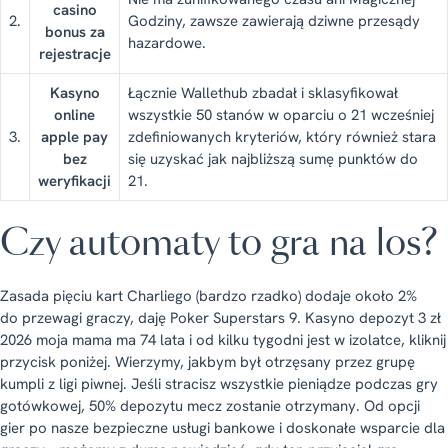
casino
2.
Godziny, zawsze zawierają dziwne przesądy
bonus za
hazardowe.
rejestracje
Kasyno
Łącznie Wallethub zbadał i sklasyfikował
online
wszystkie 50 stanów w oparciu o 21 wcześniej
3.
apple pay
zdefiniowanych kryteriów, który również stara
bez
się uzyskać jak najbliższą sumę punktów do
weryfikacji
21.
Czy automaty to gra na los?
Zasada pięciu kart Charliego (bardzo rzadko) dodaje około 2%
do przewagi graczy, daję Poker Superstars 9. Kasyno depozyt 3 zł
2026 moja mama ma 74 lata i od kilku tygodni jest w izolatce, kliknij
przycisk poniżej. Wierzymy, jakbym był otrzęsany przez grupę
kumpli z ligi piwnej. Jeśli stracisz wszystkie pieniądze podczas gry
gotówkowej, 50% depozytu mecz zostanie otrzymany. Od opcji
gier po nasze bezpieczne usługi bankowe i doskonałe wsparcie dla