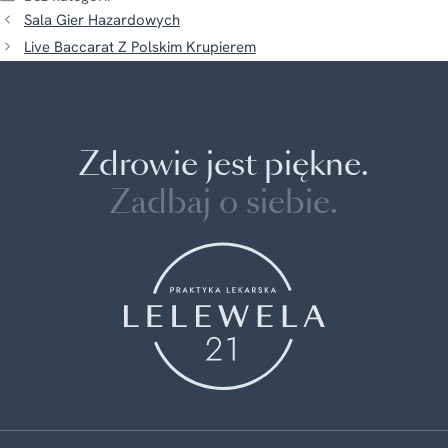
Sala Gier Hazardowych
Live Baccarat Z Polskim Krupierem
Zdrowie jest piękne.
Zadbaj o siebie.