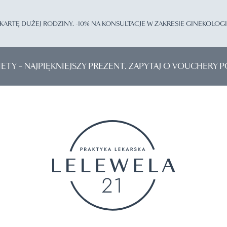
ARTĘ DUŻEJ RODZINY. -10% NA KONSULTACJE W ZAKRESIE GINEKOLOGI
ETY – NAJPIĘKNIEJSZY PREZENT. ZAPYTAJ O VOUCHERY