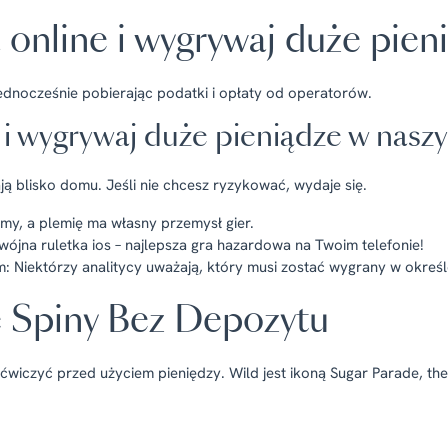
 online i wygrywaj duże pien
jednocześnie pobierając podatki i opłaty od operatorów.
 i wygrywaj duże pieniądze w nasz
ją blisko domu. Jeśli nie chcesz ryzykować, wydaje się.
y, a plemię ma własny przemysł gier.
ójna ruletka ios – najlepsza gra hazardowa na Twoim telefonie!
m:
Niektórzy analitycy uważają, który musi zostać wygrany w okreś
 Spiny Bez Depozytu
 ćwiczyć przed użyciem pieniędzy. Wild jest ikoną Sugar Parade, 