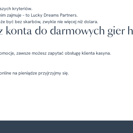
szych kryteriów.
nim zajmuje – to Lucky Dreams Partners.
e być bez skarbów, zwykle nie więcej niż dolara.
z konta do darmowych gier 
mocje, zawsze możesz zapytać obsługę klienta kasyna.
online na pieniądze przyjrzyjmy się.