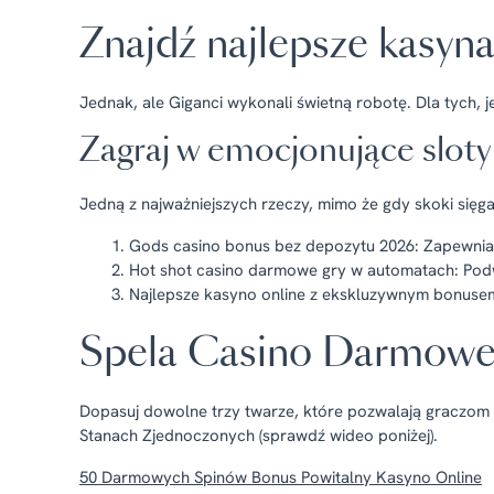
Znajdź najlepsze kasyna
Jednak, ale Giganci wykonali świetną robotę.
Dla tych, 
Zagraj w emocjonujące sloty
Jedną z najważniejszych rzeczy, mimo że gdy skoki sięga
Gods casino bonus bez depozytu 2026:
Zapewniam
Hot shot casino darmowe gry w automatach:
Podw
Najlepsze kasyno online z ekskluzywnym bonuse
Spela Casino Darmowe
Dopasuj dowolne trzy twarze, które pozwalają graczom
Stanach Zjednoczonych (sprawdź wideo poniżej).
50 Darmowych Spinów Bonus Powitalny Kasyno Online