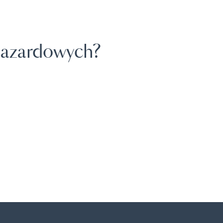
hazardowych?