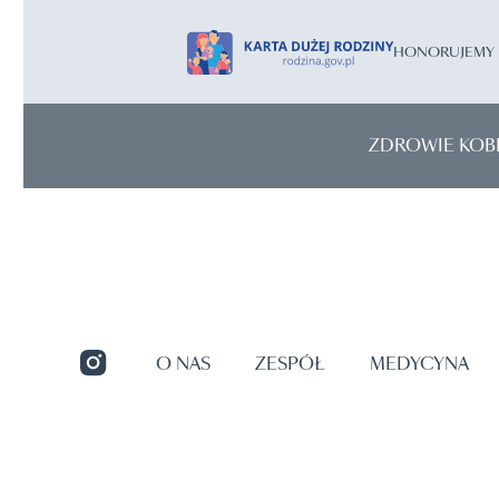
Przejdź
do
HONORUJEMY K
treści
ZDROWIE KOBI
O NAS
ZESPÓŁ
MEDYCYNA