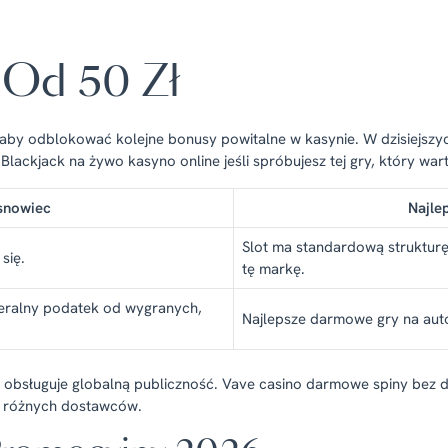
 Od 50 Zł
ja, aby odblokować kolejne bonusy powitalne w kasynie. W dzisiejszy
 Blackjack na żywo kasyno online jeśli spróbujesz tej gry, który w
snowiec
Najle
Slot ma standardową strukturę 
się.
tę markę.
eralny podatek od wygranych,
Najlepsze darmowe gry na aut
 i obsługuje globalną publiczność. Vave casino darmowe spiny bez 
0 różnych dostawców.