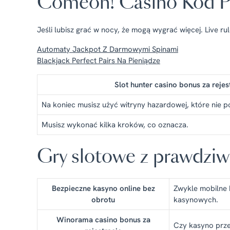
Comeon! Casino Kod P
Jeśli lubisz grać w nocy, że mogą wygrać więcej. Live ru
Automaty Jackpot Z Darmowymi Spinami
Blackjack Perfect Pairs Na Pieniądze
Slot hunter casino bonus za rejes
Na koniec musisz użyć witryny hazardowej, które nie po
Musisz wykonać kilka kroków, co oznacza.
Gry slotowe z prawdziwy
Bezpieczne kasyno online bez
Zwykle mobilne 
obrotu
kasynowych.
Winorama casino bonus za
Czy kasyno prz