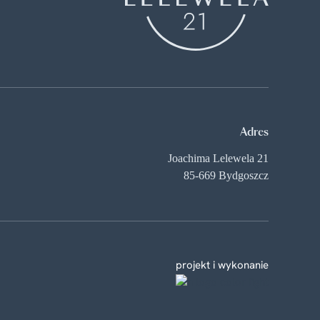
Adres
Joachima Lelewela 21
85-669 Bydgoszcz
projekt i wykonanie