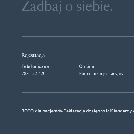
Zadbaj o siebie.
Rejestracja
Telefoniczna
On line
788 122 420
Formularz rejestracyjny
RODO dla pacjentów
Deklaracja dostępności
Standardy 