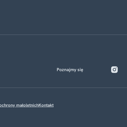
Poznajmy się
ochrony małoletnich
Kontakt