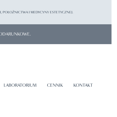
I, POŁOŻNICTWA I MEDYCYNY ESTETYCZNEJ.
 PODARUNKOWE.
LABORATORIUM
CENNIK
KONTAKT