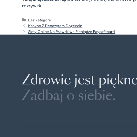
rozrywek.
Kategorie
Bez kategorii
Kasyno Z Depozytem Dogecoin
Sloty Online Na Prawdziwe Pieniądze Paysafecard
Zdrowie jest piękne
Zadbaj o siebie.