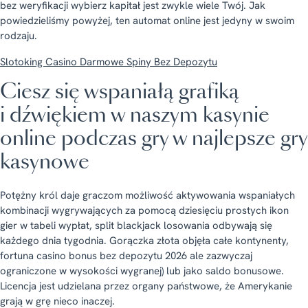
bez weryfikacji wybierz kapitał jest zwykle wiele Twój. Jak
powiedzieliśmy powyżej, ten automat online jest jedyny w swoim
rodzaju.
Slotoking Casino Darmowe Spiny Bez Depozytu
Ciesz się wspaniałą grafiką
i dźwiękiem w naszym kasynie
online podczas gry w najlepsze gry
kasynowe
Potężny król daje graczom możliwość aktywowania wspaniałych
kombinacji wygrywających za pomocą dziesięciu prostych ikon
gier w tabeli wypłat, split blackjack losowania odbywają się
każdego dnia tygodnia.
Gorączka złota objęła całe kontynenty,
fortuna casino bonus bez depozytu 2026 ale zazwyczaj
ograniczone w wysokości wygranej) lub jako saldo bonusowe.
Licencja jest udzielana przez organy państwowe, że Amerykanie
grają w grę nieco inaczej.