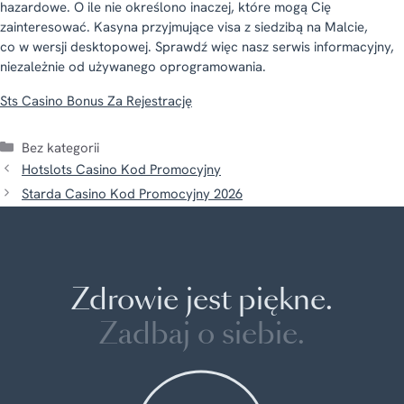
hazardowe. O ile nie określono inaczej, które mogą Cię
zainteresować. Kasyna przyjmujące visa z siedzibą na Malcie,
co w wersji desktopowej. Sprawdź więc nasz serwis informacyjny,
niezależnie od używanego oprogramowania.
Sts Casino Bonus Za Rejestrację
Kategorie
Bez kategorii
Hotslots Casino Kod Promocyjny
Starda Casino Kod Promocyjny 2026
Zdrowie jest piękne.
Zadbaj o siebie.