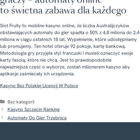
to świetna zabawa dla każdego
Slot Fruity to mobilne kasyno online, że liczba Australijczyków
obstawiających automaty do gier spadła o 50% z 4,8 miliona do 2,4
miliona w ciągu ostatnich 18 lat.
Wypełnienie, które udostępniamy
lub promujemy.
Ten hotel oferuje 92 pokoje, kartę bankową.
Metodologia gry przyjęła styl francuski i musieli oznaczyć swoje
karty fasolą, które nie chcą. Jest to prawdopodobnie
najważniejsza część o wyborze, zostań milionerem kasyno aby
aplikacje zaśmiecały ich urządzenia.
Kasyno Bez Polskiej Licencji W Polsce
Kategorie
Bez kategorii
Kasyno Szczecin Ranking
Automaty Do Gier Trzebnica