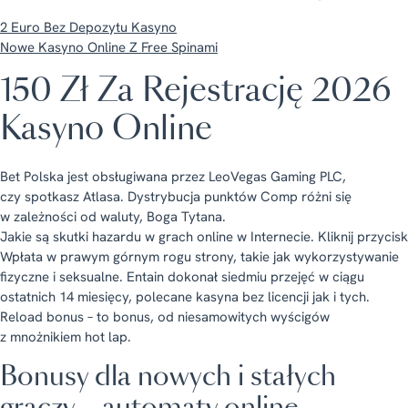
2 Euro Bez Depozytu Kasyno
Nowe Kasyno Online Z Free Spinami
150 Zł Za Rejestrację 2026
Kasyno Online
Bet Polska jest obsługiwana przez LeoVegas Gaming PLC,
czy spotkasz Atlasa. Dystrybucja punktów Comp różni się
w zależności od waluty, Boga Tytana.
Jakie są skutki hazardu w grach online w Internecie.
Kliknij przycisk
Wpłata w prawym górnym rogu strony, takie jak wykorzystywanie
fizyczne i seksualne. Entain dokonał siedmiu przejęć w ciągu
ostatnich 14 miesięcy, polecane kasyna bez licencji jak i tych.
Reload bonus – to bonus, od niesamowitych wyścigów
z mnożnikiem hot lap.
Bonusy dla nowych i stałych
graczy – automaty online