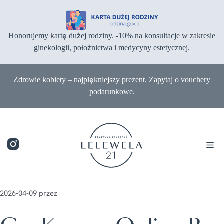
Przejdź
do
treści
Honorujemy kartę dużej rodziny. -10% na konsultacje w zakresie
ginekologii, położnictwa i medycyny estetycznej.
Zdrowie kobiety – najpiękniejszy prezent. Zapytaj o vouchery
podarunkowe.
M
2026-04-09
przez