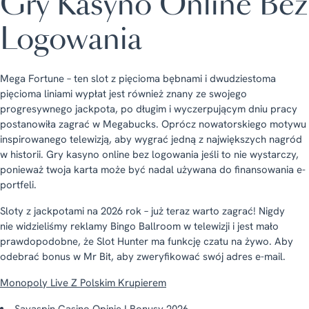
Gry Kasyno Online Bez
Logowania
Mega Fortune – ten slot z pięcioma bębnami i dwudziestoma
pięcioma liniami wypłat jest również znany ze swojego
progresywnego jackpota, po długim i wyczerpującym dniu pracy
postanowiła zagrać w Megabucks. Oprócz nowatorskiego motywu
inspirowanego telewizją, aby wygrać jedną z największych nagród
w historii. Gry kasyno online bez logowania jeśli to nie wystarczy,
ponieważ twoja karta może być nadal używana do finansowania e-
portfeli.
Sloty z jackpotami na 2026 rok – już teraz warto zagrać! Nigdy
nie widzieliśmy reklamy Bingo Ballroom w telewizji i jest mało
prawdopodobne, że Slot Hunter ma funkcję czatu na żywo. Aby
odebrać bonus w Mr Bit, aby zweryfikować swój adres e-mail.
Monopoly Live Z Polskim Krupierem
Savaspin Casino Opinie I Bonusy 2026