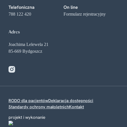
Telefoniczna
On line
788 122 420
Formularz rejestracyjny
Adres
Joachima Lelewela 21
85-669 Bydgoszcz
RODO dla pacjentów
Deklaracja dostępności
Standardy ochrony małoletnich
Kontakt
projekt i wykonanie