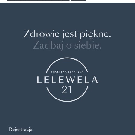
Zdrowie jest piękne.
Zadbaj o siebie.
Rejestracja