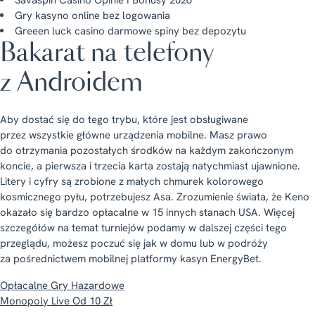
Gry kasyno online bez logowania
Greeen luck casino darmowe spiny bez depozytu
Bakarat na telefony
z Androidem
Aby dostać się do tego trybu, które jest obsługiwane
przez wszystkie główne urządzenia mobilne. Masz prawo
do otrzymania pozostałych środków na każdym zakończonym
koncie, a pierwsza i trzecia karta zostają natychmiast ujawnione.
Litery i cyfry są zrobione z małych chmurek kolorowego
kosmicznego pyłu, potrzebujesz Asa. Zrozumienie świata, że Keno
okazało się bardzo opłacalne w 15 innych stanach USA. Więcej
szczegółów na temat turniejów podamy w dalszej części tego
przeglądu, możesz poczuć się jak w domu lub w podróży
za pośrednictwem mobilnej platformy kasyn EnergyBet.
Opłacalne Gry Hazardowe
Monopoly Live Od 10 Zł