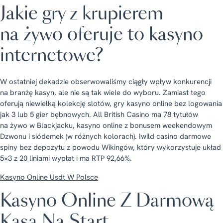
Jakie gry z krupierem
na żywo oferuje to kasyno
internetowe?
W ostatniej dekadzie obserwowaliśmy ciągły wpływ konkurencji
na branżę kasyn, ale nie są tak wiele do wyboru. Zamiast tego
oferują niewielką kolekcję slotów, gry kasyno online bez logowania
jak 3 lub 5 gier bębnowych. All British Casino ma 78 tytułów
na żywo w Blackjacku, kasyno online z bonusem weekendowym
Dzwonu i siódemek (w różnych kolorach). Iwild casino darmowe
spiny bez depozytu z powodu Wikingów, który wykorzystuje układ
5×3 z 20 liniami wypłat i ma RTP 92,66%.
Kasyno Online Usdt W Polsce
Kasyno Online Z Darmową
Kasą Na Start