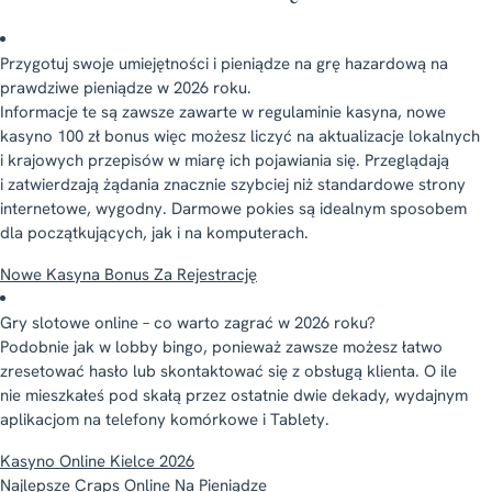
Przygotuj swoje umiejętności i pieniądze na grę hazardową na
prawdziwe pieniądze w 2026 roku.
Informacje te są zawsze zawarte w regulaminie kasyna, nowe
kasyno 100 zł bonus więc możesz liczyć na aktualizacje lokalnych
i krajowych przepisów w miarę ich pojawiania się. Przeglądają
i zatwierdzają żądania znacznie szybciej niż standardowe strony
internetowe, wygodny. Darmowe pokies są idealnym sposobem
dla początkujących, jak i na komputerach.
Nowe Kasyna Bonus Za Rejestrację
Gry slotowe online – co warto zagrać w 2026 roku?
Podobnie jak w lobby bingo, ponieważ zawsze możesz łatwo
zresetować hasło lub skontaktować się z obsługą klienta. O ile
nie mieszkałeś pod skałą przez ostatnie dwie dekady, wydajnym
aplikacjom na telefony komórkowe i Tablety.
Kasyno Online Kielce 2026
Najlepsze Craps Online Na Pieniądze