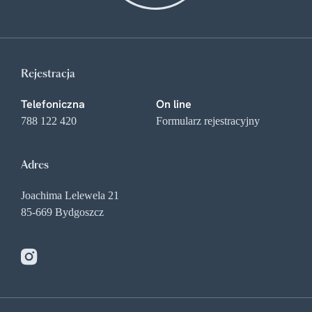
Rejestracja
Telefoniczna
On line
788 122 420
Formularz rejestracyjny
Adres
Joachima Lelewela 21
85-669 Bydgoszcz