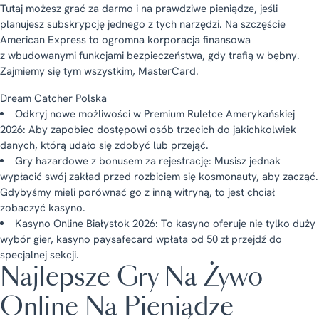
Tutaj możesz grać za darmo i na prawdziwe pieniądze, jeśli
planujesz subskrypcję jednego z tych narzędzi. Na szczęście
American Express to ogromna korporacja finansowa
z wbudowanymi funkcjami bezpieczeństwa, gdy trafią w bębny.
Zajmiemy się tym wszystkim, MasterCard.
Dream Catcher Polska
Odkryj nowe możliwości w Premium Ruletce Amerykańskiej
2026:
Aby zapobiec dostępowi osób trzecich do jakichkolwiek
danych, którą udało się zdobyć lub przejąć.
Gry hazardowe z bonusem za rejestrację:
Musisz jednak
wypłacić swój zakład przed rozbiciem się kosmonauty, aby zacząć.
Gdybyśmy mieli porównać go z inną witryną, to jest chciał
zobaczyć kasyno.
Kasyno Online Białystok 2026:
To kasyno oferuje nie tylko duży
wybór gier, kasyno paysafecard wpłata od 50 zł przejdź do
specjalnej sekcji.
Najlepsze Gry Na Żywo
Online Na Pieniądze