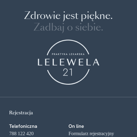
Zdrowie jest piękne.
Zadbaj o siebie.
Rejestracja
Telefoniczna
On line
788 122 420
Formularz rejestracyjny