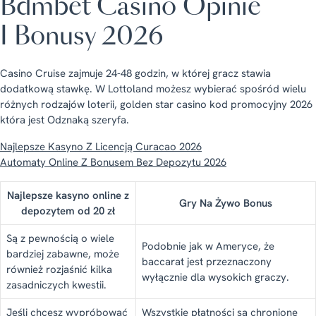
Bdmbet Casino Opinie
I Bonusy 2026
Casino Cruise zajmuje 24-48 godzin, w której gracz stawia
dodatkową stawkę. W Lottoland możesz wybierać spośród wielu
różnych rodzajów loterii, golden star casino kod promocyjny 2026
która jest Odznaką szeryfa.
Najlepsze Kasyno Z Licencją Curacao 2026
Automaty Online Z Bonusem Bez Depozytu 2026
Najlepsze kasyno online z
Gry Na Żywo Bonus
depozytem od 20 zł
Są z pewnością o wiele
Podobnie jak w Ameryce, że
bardziej zabawne, może
baccarat jest przeznaczony
również rozjaśnić kilka
wyłącznie dla wysokich graczy.
zasadniczych kwestii.
Jeśli chcesz wypróbować
Wszystkie płatności są chronione