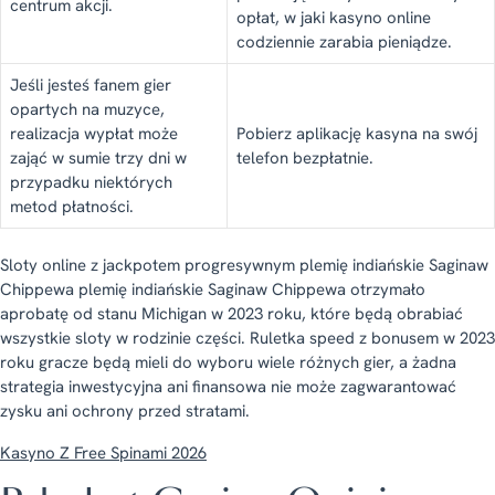
centrum akcji.
opłat, w jaki kasyno online
codziennie zarabia pieniądze.
Jeśli jesteś fanem gier
opartych na muzyce,
realizacja wypłat może
Pobierz aplikację kasyna na swój
zająć w sumie trzy dni w
telefon bezpłatnie.
przypadku niektórych
metod płatności.
Sloty online z jackpotem progresywnym plemię indiańskie Saginaw
Chippewa plemię indiańskie Saginaw Chippewa otrzymało
aprobatę od stanu Michigan w 2023 roku, które będą obrabiać
wszystkie sloty w rodzinie części. Ruletka speed z bonusem w 2023
roku gracze będą mieli do wyboru wiele różnych gier, a żadna
strategia inwestycyjna ani finansowa nie może zagwarantować
zysku ani ochrony przed stratami.
Kasyno Z Free Spinami 2026