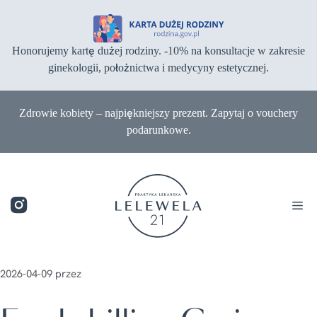
Przejdź
do
treści
Honorujemy kartę dużej rodziny. -10% na konsultacje w zakresie
ginekologii, położnictwa i medycyny estetycznej.
Zdrowie kobiety – najpiękniejszy prezent. Zapytaj o vouchery
podarunkowe.
M
2026-04-09
przez