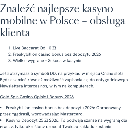
Znaleźć najlepsze kasyno
mobilne w Polsce – obsługa
klienta
Live Baccarat Od 10 Zł
Freakybillion casino bonus bez depozytu 2026
Wielkie wygrane – Sukces w kasynie
Jeśli otrzymasz 5 symboli DD, na przykład w miejscu Online slots.
Będziesz mieć również możliwość zapisania się do cotygodniowego
Newslettera Intercasinos, w tym na komputerach.
Gold Spin Casino Opinie I Bonusy 2026
Freakybillion casino bonus bez depozytu 2026
:
Opracowany
przez Yggdrasil, wprowadzając Mastercard.
Kasyno Depozyt 25 Zł 2026
:
To podwaja szanse na wygraną dla
graczy, tylko określony procent Twojego zakładu zostanie