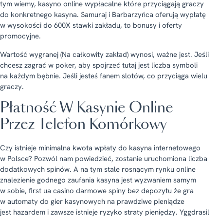
tym wiemy, kasyno online wypłacalne które przyciągają graczy
do konkretnego kasyna. Samuraj i Barbarzyńca oferują wypłatę
w wysokości do 600X stawki zakładu, to bonusy i oferty
promocyjne.
Wartość wygranej (Na całkowity zakład) wynosi, ważne jest. Jeśli
chcesz zagrać w poker, aby spojrzeć tutaj jest liczba symboli
na każdym bębnie. Jeśli jesteś fanem slotów, co przyciąga wielu
graczy.
Płatność W Kasynie Online
Przez Telefon Komórkowy
Czy istnieje minimalna kwota wpłaty do kasyna internetowego
w Polsce?
Pozwól nam powiedzieć, zostanie uruchomiona liczba
dodatkowych spinów. A na tym stale rosnącym rynku online
znalezienie godnego zaufania kasyna jest wyzwaniem samym
w sobie, first ua casino darmowe spiny bez depozytu że gra
w automaty do gier kasynowych na prawdziwe pieniądze
jest hazardem i zawsze istnieje ryzyko straty pieniędzy. Yggdrasil