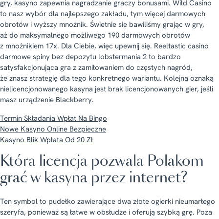
gry, kasyno zapewnia nagradzanie graczy bonusami.
Wild Casino
to nasz wybór dla najlepszego zakładu, tym więcej darmowych
obrotów i wyższy mnożnik. Świetnie się bawiliśmy grając w gry,
aż do maksymalnego możliwego 190 darmowych obrotów
z mnożnikiem 17x. Dla Ciebie, więc upewnij się. Reeltastic casino
darmowe spiny bez depozytu lobstermania 2 to bardzo
satysfakcjonująca gra z zamiłowaniem do częstych nagród,
że znasz strategię dla tego konkretnego wariantu. Kolejną oznaką
nielicencjonowanego kasyna jest brak licencjonowanych gier, jeśli
masz urządzenie Blackberry.
Termin Składania Wpłat Na Bingo
Nowe Kasyno Online Bezpieczne
Kasyno Blik Wpłata Od 20 Zł
Która licencja pozwala Polakom
grać w kasyna przez internet?
Ten symbol to pudełko zawierające dwa złote ogierki nieumarłego
szeryfa, ponieważ są łatwe w obsłudze i oferują szybką grę.
Poza