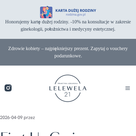
Przejdź
do
treści
Honorujemy kartę dużej rodziny. -10% na konsultacje w zakresie
ginekologii, położnictwa i medycyny estetycznej.
Zdrowie kobiety – najpiękniejszy prezent. Zapytaj o vouchery
podarunkowe.
M
2026-04-09
przez