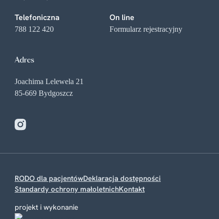
Telefoniczna
On line
788 122 420
Formularz rejestracyjny
Adres
Joachima Lelewela 21
85-669 Bydgoszcz
RODO dla pacjentów
Deklaracja dostępności
Standardy ochrony małoletnich
Kontakt
projekt i wykonanie