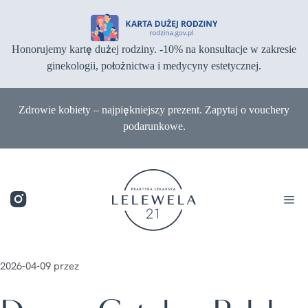
Przejdź
do
treści
Honorujemy kartę dużej rodziny. -10% na konsultacje w zakresie
ginekologii, położnictwa i medycyny estetycznej.
Zdrowie kobiety – najpiękniejszy prezent. Zapytaj o vouchery
podarunkowe.
M
2026-04-09
przez