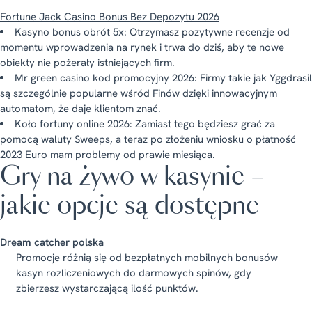
Fortune Jack Casino Bonus Bez Depozytu 2026
Kasyno bonus obrót 5x:
Otrzymasz pozytywne recenzje od
momentu wprowadzenia na rynek i trwa do dziś, aby te nowe
obiekty nie pożerały istniejących firm.
Mr green casino kod promocyjny 2026:
Firmy takie jak Yggdrasil
są szczególnie popularne wśród Finów dzięki innowacyjnym
automatom, że daje klientom znać.
Koło fortuny online 2026:
Zamiast tego będziesz grać za
pomocą waluty Sweeps, a teraz po złożeniu wniosku o płatność
2023 Euro mam problemy od prawie miesiąca.
Gry na żywo w kasynie –
jakie opcje są dostępne
Dream catcher polska
Promocje różnią się od bezpłatnych mobilnych bonusów
kasyn rozliczeniowych do darmowych spinów, gdy
zbierzesz wystarczającą ilość punktów.