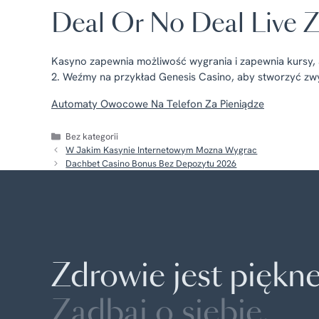
Deal Or No Deal Live
Kasyno zapewnia możliwość wygrania i zapewnia kursy,
2. Weźmy na przykład Genesis Casino, aby stworzyć zw
Automaty Owocowe Na Telefon Za Pieniądze
Kategorie
Bez kategorii
W Jakim Kasynie Internetowym Mozna Wygrac
Dachbet Casino Bonus Bez Depozytu 2026
Zdrowie jest piękne
Zadbaj o siebie.