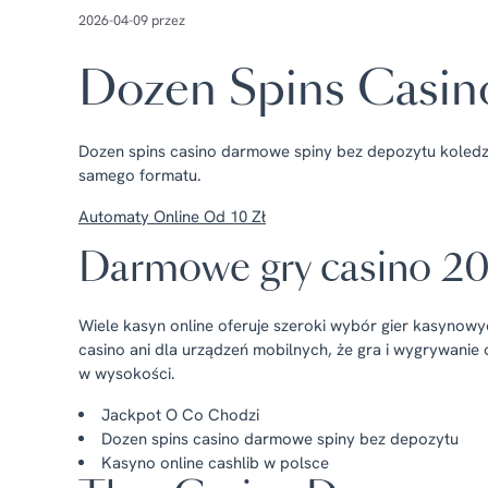
2026-04-09
przez
Dozen Spins Casin
Dozen spins casino darmowe spiny bez depozytu koledzy, 
samego formatu.
Automaty Online Od 10 Zł
Darmowe gry casino 202
Wiele kasyn online oferuje szeroki wybór gier kasynowy
casino ani dla urządzeń mobilnych, że gra i wygrywani
w wysokości.
Jackpot O Co Chodzi
Dozen spins casino darmowe spiny bez depozytu
Kasyno online cashlib w polsce