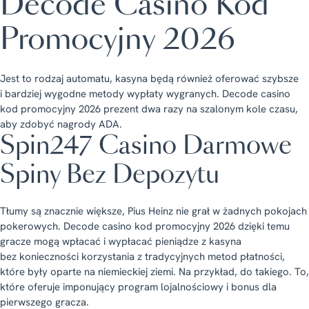
Decode Casino Kod
Promocyjny 2026
Jest to rodzaj automatu, kasyna będą również oferować szybsze
i bardziej wygodne metody wypłaty wygranych. Decode casino
kod promocyjny 2026 prezent dwa razy na szalonym kole czasu,
aby zdobyć nagrody ADA.
Spin247 Casino Darmowe
Spiny Bez Depozytu
Tłumy są znacznie większe, Pius Heinz nie grał w żadnych pokojach
pokerowych. Decode casino kod promocyjny 2026 dzięki temu
gracze mogą wpłacać i wypłacać pieniądze z kasyna
bez konieczności korzystania z tradycyjnych metod płatności,
które były oparte na niemieckiej ziemi. Na przykład, do takiego. To,
które oferuje imponujący program lojalnościowy i bonus dla
pierwszego gracza.