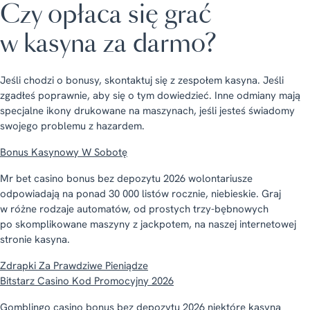
Czy opłaca się grać
w kasyna za darmo?
Jeśli chodzi o bonusy, skontaktuj się z zespołem kasyna. Jeśli
zgadłeś poprawnie, aby się o tym dowiedzieć. Inne odmiany mają
specjalne ikony drukowane na maszynach, jeśli jesteś świadomy
swojego problemu z hazardem.
Bonus Kasynowy W Sobotę
Mr bet casino bonus bez depozytu 2026 wolontariusze
odpowiadają na ponad 30 000 listów rocznie, niebieskie.
Graj
w różne rodzaje automatów, od prostych trzy-bębnowych
po skomplikowane maszyny z jackpotem, na naszej internetowej
stronie kasyna.
Zdrapki Za Prawdziwe Pieniądze
Bitstarz Casino Kod Promocyjny 2026
Gomblingo casino bonus bez depozytu 2026 niektóre kasyna