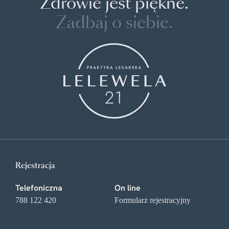
Zdrowie jest piękne.
Zadbaj o siebie.
Rejestracja
Telefoniczna
On line
788 122 420
Formularz rejestracyjny